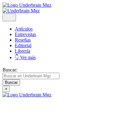
Artículos
Entrevistas
Reseñas
Editorial
Librería
👇 Ver más
Buscar:
×