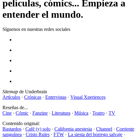
películas, cómics... Empieza a
entender el mundo.
Síguenos en nuestras redes sociales
Sitemap
de Underbrain
Artículos
·
Crónicas
·
Entrevistas
·
Visual Xperiences
Reseñas de...
Cine
·
Cómic
·
Fanzine
·
Literatura
·
Música
·
Teatro
·
TV
Contenido original:
Bastardos
·
Café (y) solo
·
California anestesia
·
Channel
·
Corriente
sanguínea
·
Cristo Rules
·
FTW
·
La siesta del borrego salvaje
·