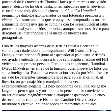
potencial de las novelas de Thomas Harris para traernos una visión
nueva, alejada de las otras traslaciones, sabedores que la televisión
es un formato muy distinto al cinematográfico. En
Hannibal
premian los diálogos acompañados de una fotografía preciosista y
vintage
. La estructura en la que se apoya esta temporada es un arco
argumental progresivo que se combina con los la resolución al estilo
procedimental ya conocidos por todos, aunque, estos nos sirven para
descubrir las interioridades de la mente de nuestros dos
protagonistas.
Uno de los mayores aciertos de la serie es situar a Lecter en la
sombra para darle todo el protagonismo a Will Graham (Hugh
Dancy), descubriendo él junto al espectador al psiquiatra. Además
eso ayuda a entender la locura a la que se precipita el asesor del FBI
viviéndolo en primera persona. Pero no nos engañemos, Hannibal
(Mads Mikkelsen) es el rey de la función, quién mueve los hilos con
suma inteligencia. Esta nueva encarnación servida por Mikkelsen se
aleja de los referentes cinematográficos para volver al original, al
literario, un personaje frío y manipulador a la vez que
extremadamente elegante. El tono monocorde de su voz, los gestos
lánguidos pero seguros y una mirada impenetrable lo convierte en
un ser que atrae magnéticamente a cualquier espectador. El elenco
de secundarios (Laurence Fishburne, Caroline Dhavernas) es
mesurado y efectivo, brillando todos en momentos puntuales.