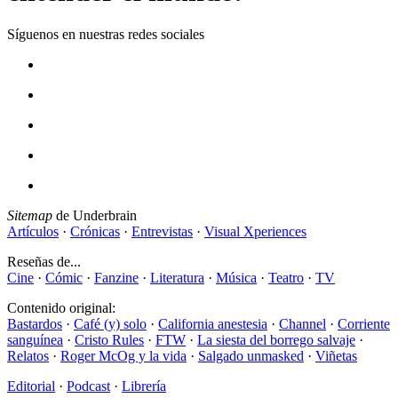
Síguenos en nuestras redes sociales
Sitemap
de Underbrain
Artículos
·
Crónicas
·
Entrevistas
·
Visual Xperiences
Reseñas de...
Cine
·
Cómic
·
Fanzine
·
Literatura
·
Música
·
Teatro
·
TV
Contenido original:
Bastardos
·
Café (y) solo
·
California anestesia
·
Channel
·
Corriente
sanguínea
·
Cristo Rules
·
FTW
·
La siesta del borrego salvaje
·
Relatos
·
Roger McOg y la vida
·
Salgado unmasked
·
Viñetas
Editorial
·
Podcast
·
Librería