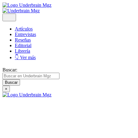
Artículos
Entrevistas
Reseñas
Editorial
Librería
👇 Ver más
Buscar:
×