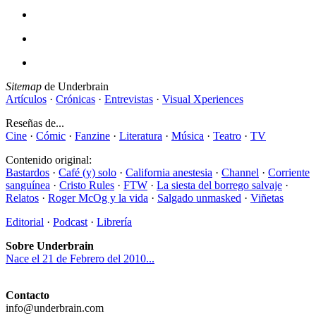
Sitemap
de Underbrain
Artículos
·
Crónicas
·
Entrevistas
·
Visual Xperiences
Reseñas de...
Cine
·
Cómic
·
Fanzine
·
Literatura
·
Música
·
Teatro
·
TV
Contenido original:
Bastardos
·
Café (y) solo
·
California anestesia
·
Channel
·
Corriente
sanguínea
·
Cristo Rules
·
FTW
·
La siesta del borrego salvaje
·
Relatos
·
Roger McOg y la vida
·
Salgado unmasked
·
Viñetas
Editorial
·
Podcast
·
Librería
Sobre Underbrain
Nace el 21 de Febrero del 2010...
Contacto
info@underbrain.com