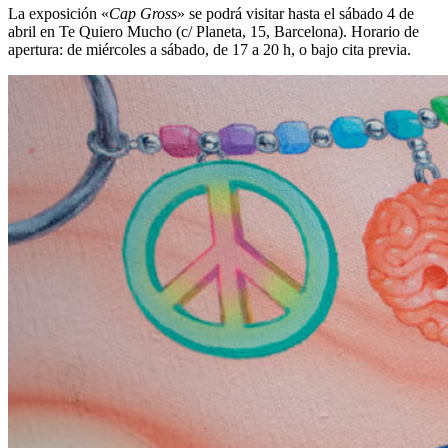
La exposición «
Cap Gross
» se podrá visitar hasta el sábado 4 de
abril en Te Quiero Mucho (c/ Planeta, 15, Barcelona). Horario de
apertura: de miércoles a sábado, de 17 a 20 h, o bajo cita previa.