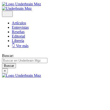
Artículos
Entrevistas
Reseñas
Editorial
Librería
👇 Ver más
Buscar:
×