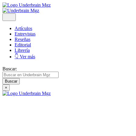
Artículos
Entrevistas
Reseñas
Editorial
Librería
👇 Ver más
Buscar:
×