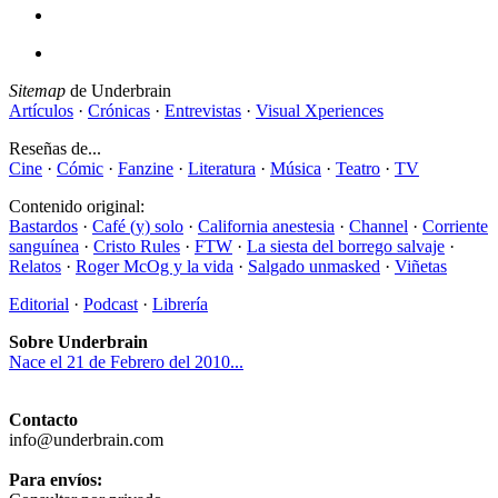
Sitemap
de Underbrain
Artículos
·
Crónicas
·
Entrevistas
·
Visual Xperiences
Reseñas de...
Cine
·
Cómic
·
Fanzine
·
Literatura
·
Música
·
Teatro
·
TV
Contenido original:
Bastardos
·
Café (y) solo
·
California anestesia
·
Channel
·
Corriente
sanguínea
·
Cristo Rules
·
FTW
·
La siesta del borrego salvaje
·
Relatos
·
Roger McOg y la vida
·
Salgado unmasked
·
Viñetas
Editorial
·
Podcast
·
Librería
Sobre Underbrain
Nace el 21 de Febrero del 2010...
Contacto
info@underbrain.com
Para envíos: