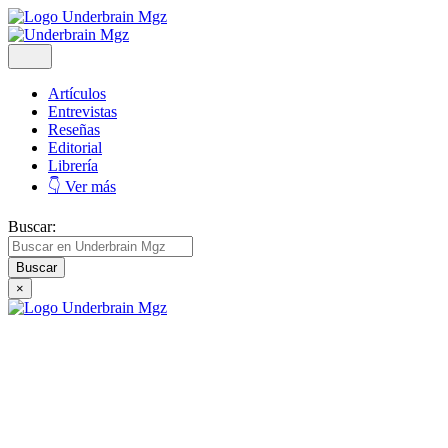
Artículos
Entrevistas
Reseñas
Editorial
Librería
👇 Ver más
Buscar:
×