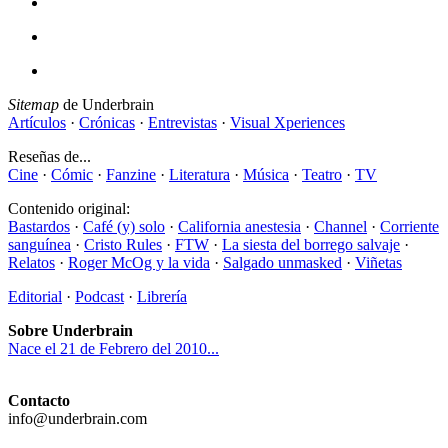
Sitemap
de Underbrain
Artículos
·
Crónicas
·
Entrevistas
·
Visual Xperiences
Reseñas de...
Cine
·
Cómic
·
Fanzine
·
Literatura
·
Música
·
Teatro
·
TV
Contenido original:
Bastardos
·
Café (y) solo
·
California anestesia
·
Channel
·
Corriente
sanguínea
·
Cristo Rules
·
FTW
·
La siesta del borrego salvaje
·
Relatos
·
Roger McOg y la vida
·
Salgado unmasked
·
Viñetas
Editorial
·
Podcast
·
Librería
Sobre Underbrain
Nace el 21 de Febrero del 2010...
Contacto
info@underbrain.com