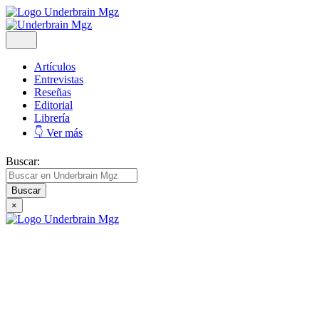
Artículos
Entrevistas
Reseñas
Editorial
Librería
👇 Ver más
Buscar:
×