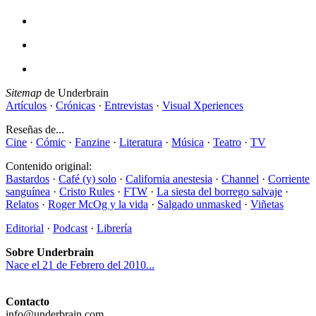
Sitemap
de Underbrain
Artículos
·
Crónicas
·
Entrevistas
·
Visual Xperiences
Reseñas de...
Cine
·
Cómic
·
Fanzine
·
Literatura
·
Música
·
Teatro
·
TV
Contenido original:
Bastardos
·
Café (y) solo
·
California anestesia
·
Channel
·
Corriente
sanguínea
·
Cristo Rules
·
FTW
·
La siesta del borrego salvaje
·
Relatos
·
Roger McOg y la vida
·
Salgado unmasked
·
Viñetas
Editorial
·
Podcast
·
Librería
Sobre Underbrain
Nace el 21 de Febrero del 2010...
Contacto
info@underbrain.com