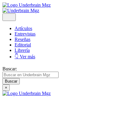
Artículos
Entrevistas
Reseñas
Editorial
Librería
👇 Ver más
Buscar:
×