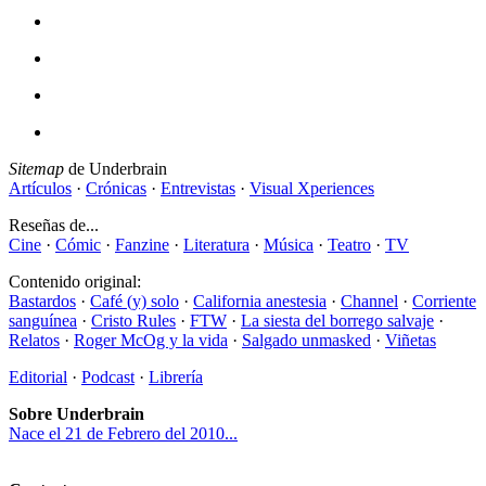
Sitemap
de Underbrain
Artículos
·
Crónicas
·
Entrevistas
·
Visual Xperiences
Reseñas de...
Cine
·
Cómic
·
Fanzine
·
Literatura
·
Música
·
Teatro
·
TV
Contenido original:
Bastardos
·
Café (y) solo
·
California anestesia
·
Channel
·
Corriente
sanguínea
·
Cristo Rules
·
FTW
·
La siesta del borrego salvaje
·
Relatos
·
Roger McOg y la vida
·
Salgado unmasked
·
Viñetas
Editorial
·
Podcast
·
Librería
Sobre Underbrain
Nace el 21 de Febrero del 2010...