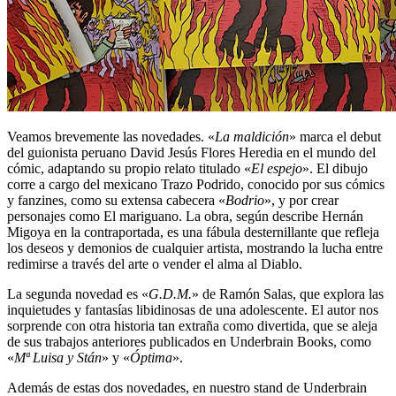
Veamos brevemente las novedades. «
La maldición
» marca el debut
del guionista peruano David Jesús Flores Heredia en el mundo del
cómic, adaptando su propio relato titulado «
El espejo
». El dibujo
corre a cargo del mexicano Trazo Podrido, conocido por sus cómics
y fanzines, como su extensa cabecera «
Bodrio
», y por crear
personajes como El mariguano. La obra, según describe Hernán
Migoya en la contraportada, es una fábula desternillante que refleja
los deseos y demonios de cualquier artista, mostrando la lucha entre
redimirse a través del arte o vender el alma al Diablo.
La segunda novedad es «
G.D.M.
» de Ramón Salas, que explora las
inquietudes y fantasías libidinosas de una adolescente. El autor nos
sorprende con otra historia tan extraña como divertida, que se aleja
de sus trabajos anteriores publicados en Underbrain Books, como
«
Mª Luisa y Stán
» y «
Óptima
».
Además de estas dos novedades, en nuestro stand de Underbrain