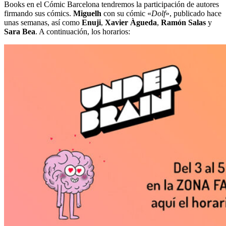
Books en el Cómic Barcelona tendremos la participación de autores
firmando sus cómics.
Miguelh
con su cómic «
Dolf
», publicado hace
unas semanas, así como
Enuji
,
Xavier Àgueda
,
Ramón Salas
y
Sara Bea
. A continuación, los horarios: