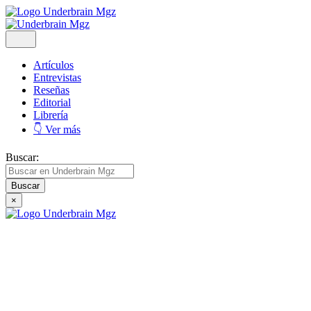
Artículos
Entrevistas
Reseñas
Editorial
Librería
👇 Ver más
Buscar:
×