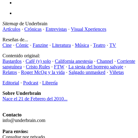
Sitemap
de Underbrain
Artículos
·
Crónicas
·
Entrevistas
·
Visual Xperiences
Reseñas de...
Cine
·
Cómic
·
Fanzine
·
Literatura
·
Música
·
Teatro
·
TV
Contenido original:
Bastardos
·
Café (y) solo
·
California anestesia
·
Channel
·
Corriente
sanguínea
·
Cristo Rules
·
FTW
·
La siesta del borrego salvaje
·
Relatos
·
Roger McOg y la vida
·
Salgado unmasked
·
Viñetas
Editorial
·
Podcast
·
Librería
Sobre Underbrain
Nace el 21 de Febrero del 2010...
Contacto
info@underbrain.com
Para envíos:
Consultar por privado