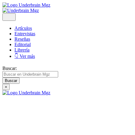
Artículos
Entrevistas
Reseñas
Editorial
Librería
👇 Ver más
Buscar:
×