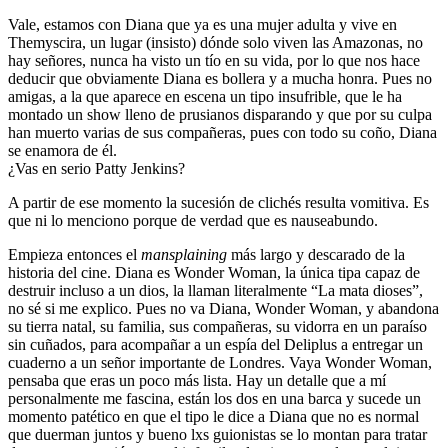
Vale, estamos con Diana que ya es una mujer adulta y vive en
Themyscira, un lugar (insisto) dónde solo viven las Amazonas, no
hay señores, nunca ha visto un tío en su vida, por lo que nos hace
deducir que obviamente Diana es bollera y a mucha honra. Pues no
amigas, a la que aparece en escena un tipo insufrible, que le ha
montado un show lleno de prusianos disparando y que por su culpa
han muerto varias de sus compañeras, pues con todo su coño, Diana
se enamora de él.
¿Vas en serio Patty Jenkins?
A partir de ese momento la sucesión de clichés resulta vomitiva. Es
que ni lo menciono porque de verdad que es nauseabundo.
Empieza entonces el
mansplaining
más largo y descarado de la
historia del cine. Diana es Wonder Woman, la única tipa capaz de
destruir incluso a un dios, la llaman literalmente “La mata dioses”,
no sé si me explico. Pues no va Diana, Wonder Woman, y abandona
su tierra natal, su familia, sus compañeras, su vidorra en un paraíso
sin cuñados, para acompañar a un espía del Deliplus a entregar un
cuaderno a un señor importante de Londres. Vaya Wonder Woman,
pensaba que eras un poco más lista. Hay un detalle que a mí
personalmente me fascina, están los dos en una barca y sucede un
momento patético en que el tipo le dice a Diana que no es normal
que duerman juntos y bueno lxs guionistas se lo montan para tratar