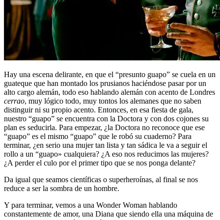
Hay una escena delirante, en que el “presunto guapo” se cuela en un
guateque que han montado los prusianos haciéndose pasar por un
alto cargo alemán, todo eso hablando alemán con acento de Londres
cerrao
, muy lógico todo, muy tontos los alemanes que no saben
distinguir ni su propio acento. Entonces, en esa fiesta de gala,
nuestro “guapo” se encuentra con la Doctora y con dos cojones su
plan es seducirla. Para empezar, ¿la Doctora no reconoce que ese
“guapo” es el mismo “guapo” que le robó su cuaderno? Para
terminar, ¿en serio una mujer tan lista y tan sádica le va a seguir el
rollo a un “guapo» cualquiera? ¿A eso nos reducimos las mujeres?
¿A perder el culo por el primer tipo que se nos ponga delante?
Da igual que seamos científicas o superheroínas, al final se nos
reduce a ser la sombra de un hombre.
Y para terminar, vemos a una Wonder Woman hablando
constantemente de amor, una Diana que siendo ella una máquina de