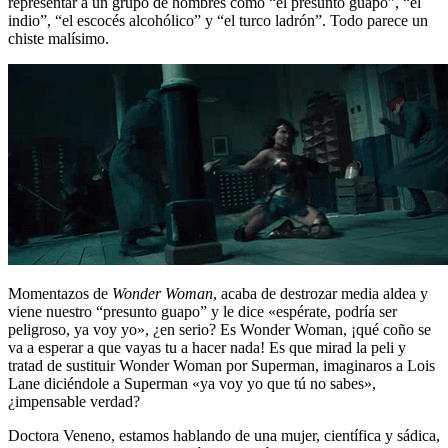
representar a un grupo de hombres como “el presunto guapo”, “el
indio”, “el escocés alcohólico” y “el turco ladrón”. Todo parece un
chiste malísimo.
Momentazos de
Wonder Woman
, acaba de destrozar media aldea y
viene nuestro “presunto guapo” y le dice «espérate, podría ser
peligroso, ya voy yo», ¿en serio? Es Wonder Woman, ¡qué coño se
va a esperar a que vayas tu a hacer nada! Es que mirad la peli y
tratad de sustituir Wonder Woman por Superman, imaginaros a Lois
Lane diciéndole a Superman «ya voy yo que tú no sabes»,
¿impensable verdad?
Doctora Veneno, estamos hablando de una mujer, científica y sádica,