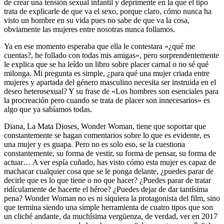
de crear una tensión sexual infantil y deprimente en la que el tipo
trata de explicarle de que va el sexo, porque claro, cómo nunca ha
visto un hombre en su vida pues no sabe de que va la cosa,
obviamente las mujeres entre nosotras nunca follamos.
Ya en ese momento esperaba que ella le contestara «¿qué me
cuentas?, he follado con todas mis amigas», pero sorprendentemente
le explica que se ha leído un libro sobre placer carnal o no sé qué
milonga. Mi pregunta es simple, ¿para qué una mujer criada entre
mujeres y apartada del género masculino necesita ser instruida en el
deseo heterosexual? Y su frase de «Los hombres son esenciales para
la procreación pero cuando se trata de placer son innecesarios» es
algo que ya sabíamos todas.
Diana, La Mata Dioses, Wonder Woman, tiene que soportar que
constantemente se hagan comentarios sobre lo que es evidente, es
una mujer y es guapa. Pero no es solo eso, se la cuestiona
constantemente, su forma de vestir, su forma de pensar, su forma de
actuar… A ver espía cuñado, has visto cómo esta mujer es capaz de
machacar cualquier cosa que se le ponga delante, ¿puedes parar de
decirle que es lo que tiene o no que hacer? ¿Puedes parar de tratar
ridículamente de hacerte el héroe? ¿Puedes dejar de dar tantísima
pena? Wonder Woman no es ni siquiera la protagonista del film, sino
que termina siendo una simple herramienta de cuatro tipos que son
un cliché andante, da muchísima vergüenza, de verdad, ver en 2017