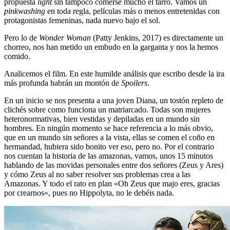
propuesta
light
sin tampoco comerse mucho el tarro. Vamos un
pinkwashing
en toda regla, películas más o menos entretenidas con
protagonistas femeninas, nada nuevo bajo el sol.
Pero lo de
Wonder Woman
(Patty Jenkins, 2017) es directamente un
chorreo, nos han metido un embudo en la garganta y nos la hemos
comido.
Analicemos el film. En este humilde análisis que escribo desde la ira
más profunda habrán un montón de
Spoilers
.
En un inicio se nos presenta a una joven Diana, un tostón repleto de
clichés sobre como funciona un matriarcado. Todas son mujeres
heteronormativas, bien vestidas y depiladas en un mundo sin
hombres. En ningún momento se hace referencia a lo más obvio,
que en un mundo sin señores a la vista, ellas se comen el coño en
hermandad, hubiera sido bonito ver eso, pero no. Por el contrario
nos cuentan la historia de las amazonas, vamos, unos 15 minutos
hablando de las movidas personales entre dos señores (Zeus y Ares)
y cómo Zeus al no saber resolver sus problemas crea a las
Amazonas. Y todo el rato en plan «Oh Zeus que majo eres, gracias
por crearnos», pues no Hippolyta, no le debéis nada.