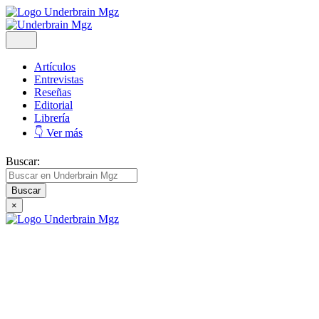
Artículos
Entrevistas
Reseñas
Editorial
Librería
👇 Ver más
Buscar:
×