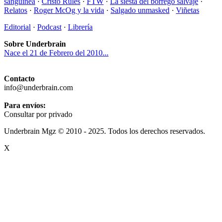
sanguínea
·
Cristo Rules
·
FTW
·
La siesta del borrego salvaje
·
Relatos
·
Roger McOg y la vida
·
Salgado unmasked
·
Viñetas
Editorial
·
Podcast
·
Librería
Sobre Underbrain
Nace el 21 de Febrero del 2010...
Contacto
info@underbrain.com
Para envíos:
Consultar por privado
Underbrain Mgz © 2010 - 2025. Todos los derechos reservados.
X