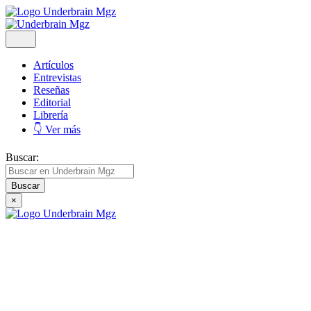
Artículos
Entrevistas
Reseñas
Editorial
Librería
👇 Ver más
Buscar:
×