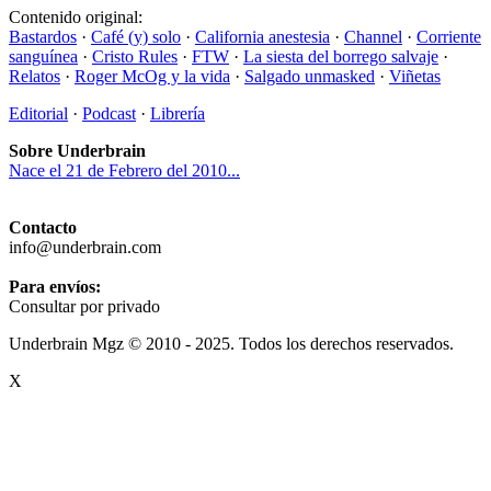
Contenido original:
Bastardos
·
Café (y) solo
·
California anestesia
·
Channel
·
Corriente
sanguínea
·
Cristo Rules
·
FTW
·
La siesta del borrego salvaje
·
Relatos
·
Roger McOg y la vida
·
Salgado unmasked
·
Viñetas
Editorial
·
Podcast
·
Librería
Sobre Underbrain
Nace el 21 de Febrero del 2010...
Contacto
info@underbrain.com
Para envíos:
Consultar por privado
Underbrain Mgz © 2010 - 2025. Todos los derechos reservados.
X