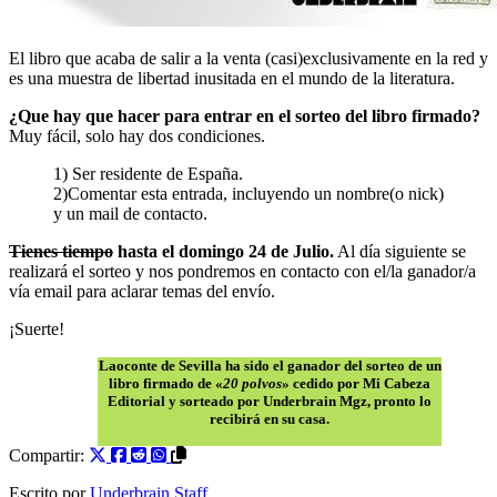
El libro que acaba de salir a la venta (casi)exclusivamente en la red y
es una muestra de libertad inusitada en el mundo de la literatura.
¿Que hay que hacer para entrar en el sorteo del libro firmado?
Muy fácil, solo hay dos condiciones.
1) Ser residente de España.
2)Comentar esta entrada, incluyendo un nombre(o nick)
y un mail de contacto.
Tienes tiempo
hasta el domingo 24 de Julio.
Al día siguiente se
realizará el sorteo y nos pondremos en contacto con el/la ganador/a
vía email para aclarar temas del envío.
¡Suerte!
Laoconte de Sevilla ha sido el ganador del sorteo de un
libro firmado de «
20 polvos
» cedido por Mi Cabeza
Editorial y sorteado por Underbrain Mgz, pronto lo
recibirá en su casa.
Compartir:
Escrito por
Underbrain Staff