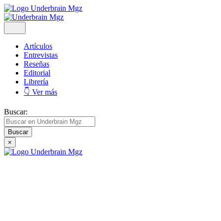
Artículos
Entrevistas
Reseñas
Editorial
Librería
👇 Ver más
Buscar:
×