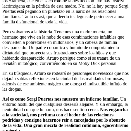
los Alameda, cae en el saco roto de la desafección. No hay tristeza
lacrimógena en la pérdida de esta madre. No, no la hay porque Sergi
Puertas está pegando un puñetazo en la nariz de las relaciones
familiares. Tanto es así, que al leerlo te alegras de pertenecer a una
familia disfuncional de toda la vida.
Pero volvamos a la historia. Tenemos una madre muerta, un
hermano que vive en la nube de esas combinaciones infalibles que
convierten a pobretones en millonarios, y un cabeza de familia
desaparecido. Un padre cobardica y huraño de comportamiento
dictatorial que proyecta sus frustraciones sobre los hijos y que
habiendo desaparecido, Arturo persigue como si se tratara de un
leviatán mitológico, convirtiéndolo en su Moby Dick personal.
En su búsqueda, Arturo se rodeará de personajes novelescos que nos
dejarán sabias reflexiones en la ciudad de las realidades brumosas,
además de ese ambiente mágico que otorga el indiscutible influjo de
las drogas.
Así es como Sergi Puertas nos muestra un infierno familiar.
Un
entorno hostil del que cualquiera desearía alejarse. Y sin embargo, la
neutralidad con que lo narra, nos hace sentirlo cerca.
Nos engancha
a la suciedad, nos perfuma con el hedor de las relaciones
podridas y consigue hacernos reír a carcajadas por lo absurdo
de la vida. Una gran mezcla de realidad cotidiana, egocentrismo
y mierda.