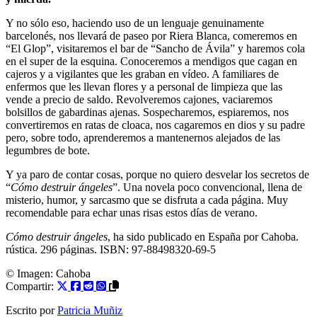
Y no sólo eso, haciendo uso de un lenguaje genuinamente
barcelonés, nos llevará de paseo por Riera Blanca, comeremos en
“El Glop”, visitaremos el bar de “Sancho de Ávila” y haremos cola
en el super de la esquina. Conoceremos a mendigos que cagan en
cajeros y a vigilantes que les graban en vídeo. A familiares de
enfermos que les llevan flores y a personal de limpieza que las
vende a precio de saldo. Revolveremos cajones, vaciaremos
bolsillos de gabardinas ajenas. Sospecharemos, espiaremos, nos
convertiremos en ratas de cloaca, nos cagaremos en dios y su padre
pero, sobre todo, aprenderemos a mantenernos alejados de las
legumbres de bote.
Y ya paro de contar cosas, porque no quiero desvelar los secretos de
“
Cómo destruir ángeles
”. Una novela poco convencional, llena de
misterio, humor, y sarcasmo que se disfruta a cada página. Muy
recomendable para echar unas risas estos días de verano.
Cómo destruir ángeles
, ha sido publicado en España por Cahoba.
rústica. 296 páginas. ISBN: 97-88498320-69-5
© Imagen:
Cahoba
Compartir:
Escrito por
Patricia Muñiz