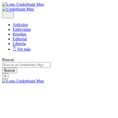
Artículos
Entrevistas
Reseñas
Editorial
Librería
👇 Ver más
Buscar:
×