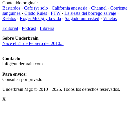
Contenido original:
Bastardos
·
Café (y) solo
·
California anestesia
·
Channel
·
Corriente
sanguínea
·
Cristo Rules
·
FTW
·
La siesta del borrego salvaje
·
Relatos
·
Roger McOg y la vida
·
Salgado unmasked
·
Viñetas
Editorial
·
Podcast
·
Librería
Sobre Underbrain
Nace el 21 de Febrero del 2010...
Contacto
info@underbrain.com
Para envíos:
Consultar por privado
Underbrain Mgz © 2010 - 2025. Todos los derechos reservados.
X