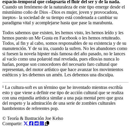
espacio-temporal que colapsaría el fluir del ser y de la nada.
Cuando un fenómeno de la naturaleza de este tipo emerge desde el
mismísimo coño de Dios –Dios es mujer, joven y provocadora,
ineptos– la sociedad de su tiempo está condenada a cambiar su
paradigma vital y acomplejarse hasta que pase la marabunta.
Todos sabemos que existen, les hemos visto, les hemos leído y les
hemos puesto un Me Gusta en Facebook o les hemos retuiteado.
Todos, al fin y al cabo, somos responsables de su existencia y de su
manutención. Y de su ira, cuando la sufren. No les abandones como
si fuesen la novela hipster más famosa del año pasado, no le lances
al vacío como una polaroid mal revelada, pues ellos/as nunca lo
harían, porque son conocedores del necesario faro cultural que
representan, del motor artístico que hace avanzar los movimientos
estéticos y les debemos un amén. Les debemos una disculpa.
¹ La cultura-soft es un término que he inventado mientras escribía
esto y que viene a definir ese tipo de acción cultural que se realiza
con una enjundia artística similar a una paja mental pero que goza
del respeto y la admiración de una serie de zombies culturales
hambrientos de referentes pop.
© Teoría & Ilustración
Joe Kelso
Compartir: