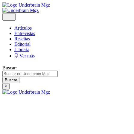
Artículos
Entrevistas
Reseñas
Editorial
Librería
👇 Ver más
Buscar:
×