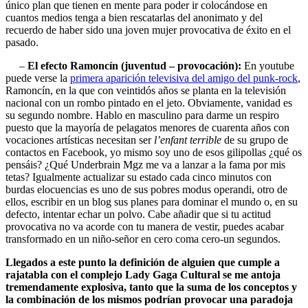
único plan que tienen en mente para poder ir colocándose en
cuantos medios tenga a bien rescatarlas del anonimato y del
recuerdo de haber sido una joven mujer provocativa de éxito en el
pasado.
–
El efecto Ramoncín (juventud – provocación):
En youtube
puede verse la
primera aparición televisiva del amigo del punk-rock
,
Ramoncín, en la que con veintidós años se planta en la televisión
nacional con un rombo pintado en el jeto. Obviamente, vanidad es
su segundo nombre. Hablo en masculino para darme un respiro
puesto que la mayoría de pelagatos menores de cuarenta años con
vocaciones artísticas necesitan ser
l’enfant terrible
de su grupo de
contactos en Facebook, yo mismo soy uno de esos gilipollas ¿qué os
pensáis? ¿Qué Underbrain Mgz me va a lanzar a la fama por mis
tetas? Igualmente actualizar su estado cada cinco minutos con
burdas elocuencias es uno de sus pobres modus operandi, otro de
ellos, escribir en un blog sus planes para dominar el mundo o, en su
defecto, intentar echar un polvo. Cabe añadir que si tu actitud
provocativa no va acorde con tu manera de vestir, puedes acabar
transformado en un niño-señor en cero coma cero-un segundos.
Llegados a este punto la definición de alguien que cumple a
rajatabla con el complejo Lady Gaga Cultural se me antoja
tremendamente explosiva, tanto que la suma de los conceptos y
la combinación de los mismos podrían provocar una paradoja