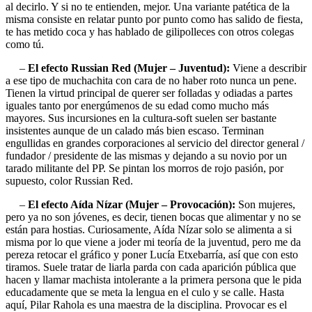
al decirlo. Y si no te entienden, mejor. Una variante patética de la
misma consiste en relatar punto por punto como has salido de fiesta,
te has metido coca y has hablado de gilipolleces con otros colegas
como tú.
–
El efecto Russian Red (Mujer – Juventud):
Viene a describir
a ese tipo de muchachita con cara de no haber roto nunca un pene.
Tienen la virtud principal de querer ser folladas y odiadas a partes
iguales tanto por energúmenos de su edad como mucho más
mayores. Sus incursiones en la cultura-soft suelen ser bastante
insistentes aunque de un calado más bien escaso. Terminan
engullidas en grandes corporaciones al servicio del director general /
fundador / presidente de las mismas y dejando a su novio por un
tarado militante del PP. Se pintan los morros de rojo pasión, por
supuesto, color Russian Red.
–
El efecto Aída Nízar (Mujer – Provocación):
Son mujeres,
pero ya no son jóvenes, es decir, tienen bocas que alimentar y no se
están para hostias. Curiosamente, Aída Nízar solo se alimenta a si
misma por lo que viene a joder mi teoría de la juventud, pero me da
pereza retocar el gráfico y poner Lucía Etxebarría, así que con esto
tiramos. Suele tratar de liarla parda con cada aparición pública que
hacen y llamar machista intolerante a la primera persona que le pida
educadamente que se meta la lengua en el culo y se calle. Hasta
aquí, Pilar Rahola es una maestra de la disciplina. Provocar es el