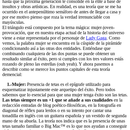
hasta que la próxima generación te consolide en la élite a base de
insultos y obras artísticas. En realidad, es una teoría que se me ha
ocurrido en el antepenúltimo semáforo de antes de llegar a casa y
por ese motivo pienso que roza la verdad irrenunciable con
mayúsculas.
El triángulo está compuesto por la terna mágica: mujer-joven-
provocación, que en nuestra etapa actual de la historia del universo
viene a estar representada por el personaje de
Lady Gaga
. Como
vemos, la palabra mujer se encuentra en la cúspide de la pirámide
condicionando así a las otras dos entidades. Entiéndase que
combinando cualquiera de las dos puntas se puede obtener un
resultado similar al éxito, pero si cumples con los tres valores estás
rozando de pleno las estrellas (ouh yeah). Y ahora pasemos a
describir como se merece los puntos capitales de esta teoría
demencial:
1.-Mujer:
Presencia de tetas es el epígrafe utilizado para
esquematizar injustamente este arquetipo del éxito. Pero todos
sabemos que lo esencial para que una mujer tenga éxito son las tetas.
Las tetas siempre es un +1 que se añade a sus cualidades
en la
redacción entradas de blog poético-filosóficas, en la fotografía en
diagonal de réflex para lerdos o en su intento por cantar una
tonadilla en inglés con un guitarra española y un vestido de segunda
mano de su abuela. La teoría nos indica que es la presencia de unas
tetas tamaño familiar o Big Mac™ es lo que nos ayudan a conseguir