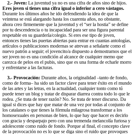
2.- Joven:
La juventud ya no es una cifra de años sino de hijos.
Eres joven si tienes una cifra igual o inferior a cero vástagos.
Durante los últimos años he ido defendiendo la idea de que la
veintena se está alargando hasta los cuarenta años, no obstante,
ahora creo firmemente que la juventud y el “ser la hostia” se define
por tu descendencia o tu incapacidad para ser una figura parental
respetable en su guardería/colegio. Si eres ese tipo de joven,
entonces tienes las puertas abiertas para entrar en cuantas antologías,
artículos o publicaciones modernas se atrevan a señalarte como el
nuevo patrón a seguir; el jovencito/a dispuesto a demostrarnos que el
ser joven no es una condición al alcance de cualquier memo que
carezca de pelos en el pubis, sino que es una forma de echarle morro
y enfrentarse a las facturas.
3.- Provocación:
Durante años, la originalidad –tanto de fondo,
como de forma– ha sido un factor clave para tener éxito en el mundo
de las artes y las letras, en la actualidad, cualquier tonto como tú
puede tener un blog y tratar de disparar diarrea contra todo lo que le
rodea. ¿Se trata de tener razón? No. Se trata de tener discurso. Da
igual si dices que hay que matar de una vez por todas al conjunto de
los catalanes o que tienes la fórmula milagrosa transformar a los
homosexuales en personas de bien, lo que hay que hacer es decirlo
con gracia y desparpajo pero con una tremenda melancolía furiosa y
adolescente como ruido de fondo. Porque al final, el concepto clave
de la provocación no es lo que se diga sino el ruido que provoques