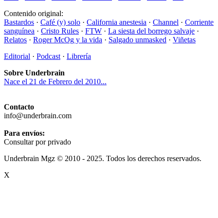
Contenido original:
Bastardos
·
Café (y) solo
·
California anestesia
·
Channel
·
Corriente
sanguínea
·
Cristo Rules
·
FTW
·
La siesta del borrego salvaje
·
Relatos
·
Roger McOg y la vida
·
Salgado unmasked
·
Viñetas
Editorial
·
Podcast
·
Librería
Sobre Underbrain
Nace el 21 de Febrero del 2010...
Contacto
info@underbrain.com
Para envíos:
Consultar por privado
Underbrain Mgz © 2010 - 2025. Todos los derechos reservados.
X