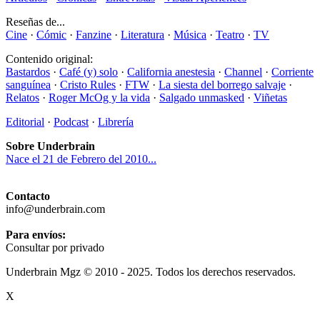
Reseñas de...
Cine
·
Cómic
·
Fanzine
·
Literatura
·
Música
·
Teatro
·
TV
Contenido original:
Bastardos
·
Café (y) solo
·
California anestesia
·
Channel
·
Corriente
sanguínea
·
Cristo Rules
·
FTW
·
La siesta del borrego salvaje
·
Relatos
·
Roger McOg y la vida
·
Salgado unmasked
·
Viñetas
Editorial
·
Podcast
·
Librería
Sobre Underbrain
Nace el 21 de Febrero del 2010...
Contacto
info@underbrain.com
Para envíos:
Consultar por privado
Underbrain Mgz © 2010 - 2025. Todos los derechos reservados.
X