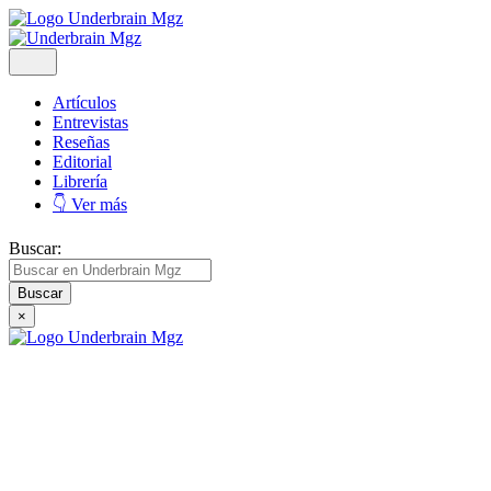
Artículos
Entrevistas
Reseñas
Editorial
Librería
👇 Ver más
Buscar:
×