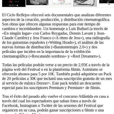
El Ciclo Reflejos ofrecerá seis documentales que analizan diferentes
aspectos de la creación, producción, y distribución cinematográfica.
Son obras que ofrecen algunas respuestas para este tiempo de
cambios e incertidumbre. Un homenaje a Luis Buñuel (a través de
«En ningún lugar» con Carlos Reygadas, Dennis Lavant y Jean-
Claude Carrière) y Jess Franco («A ritmo de Jess»), una radiografía
de los guionistas españoles («Writing Heads»), el análisis de las
nuevas formas de distribución («Baratometrajes 2.0») y dos
películas que inciden en la importancia de la exhibición
cinematográfica («Rescatando sombras» y «Reel Dreamers»).
Todas las películas podrán verse a un precio de 2,95€ a través de la
página web del Festival o en la plataforma filmin. Asimismo se
ofrecerán abonos para 5 por 10€. También podrá adquiriese un Pack
de 20 películas a 30€ que incluirá una suscripción gratuita de un mes
al servicio de música Deezer+. Este pack tendrá un descuento
especial para los suscriptores Premium y Premium+ de filmin.
Tras el éxito del pasado año vuelve el concurso Atlántida en casa a
través del cual los espectadores que suban fotos a través de
Facebook, Instragram o Twitter de las sesiones del Festival que
organicen en su casa, podrán ganar suscripciones a filmin o una