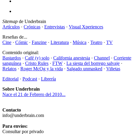
Sitemap
de Underbrain
Artículos
·
Crónicas
·
Entrevistas
·
Visual Xperiences
Reseñas de...
Cine
·
Cómic
·
Fanzine
·
Literatura
·
Música
·
Teatro
·
TV
Contenido original:
Bastardos
·
Café (y) solo
·
California anestesia
·
Channel
·
Corriente
sanguínea
·
Cristo Rules
·
FTW
·
La siesta del borrego salvaje
·
Relatos
·
Roger McOg y la vida
·
Salgado unmasked
·
Viñetas
Editorial
·
Podcast
·
Librería
Sobre Underbrain
Nace el 21 de Febrero del 2010...
Contacto
info@underbrain.com
Para envíos:
Consultar por privado