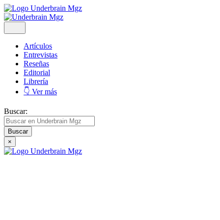
Artículos
Entrevistas
Reseñas
Editorial
Librería
👇 Ver más
Buscar:
×