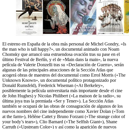
El estreno en España de la obra más personal de Michel Gondry, «Is
the man who is tall happy?», un documental animado con Noam
Chomsky que arrancó una estruendosa ovación tras su pase en el
último Festival de Berlín, y el de «Main dans la main», la nueva
película de Valerie Donzelli tras su «Declaración de Guerra», serán
algunas de las principales atracciones de la Sección Atlas que
acogerá obras de maestros del documental como Errol Morris («The
Unknown Known», un documental político protagonizado por
Donald Rumsfeld), Frederick Wiseman («At Berkeley»,
posiblemente la película universitaria más importante desde el cine
de John Hughes) y Nicolas Philibert («La maison de la radio», su
última joya tras la premiada «Ser y Tener»). La Sección Atlas
también se ocupará de las obras de consagración de algunos de los
nuevos nombres del cine independiente como Xavier Dolan («Tom
at the farm»), Hélène Cattet y Bruno Forzani («The strange color of
your body’s tears»), Clio Barnard («The Selfish Giant»), Shane
Carruth («Upstream Color») y así como la aparición de nuevos