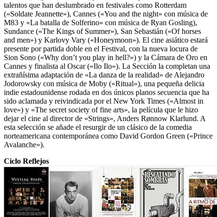
talentos que han deslumbrado en festivales como Rotterdam
(«Soldate Jeannette»), Cannes («You and the night» con música de
M83 y «La batalla de Solferino» con música de Ryan Gosling),
Sundance («The Kings of Summer»), San Sebastián («Of horses
and men») y Karlovy Vary («Honeymoon»). El cine asiático estará
presente por partida doble en el Festival, con la nueva locura de
Sion Sono («Why don’t you play in hell?») y la Cámara de Oro en
Cannes y finalista al Oscar («Ilo Ilo»). La Sección la completan una
extrañísima adaptación de «La danza de la realidad» de Alejandro
Jodorowsky con música de Moby («Ritual»), una pequeña delicia
indie estadounidense rodada en dos únicos planos secuencia que ha
sido aclamada y reivindicada por el New York Times («Almost in
love») y «The secret society of fine arts», la película que le hizo
dejar el cine al director de «Strings», Anders Rønnow Klarlund. A
esta selección se añade el resurgir de un clásico de la comedia
norteamericana contemporánea como David Gordon Green («Prince
Avalanche»).
Ciclo Reflejos