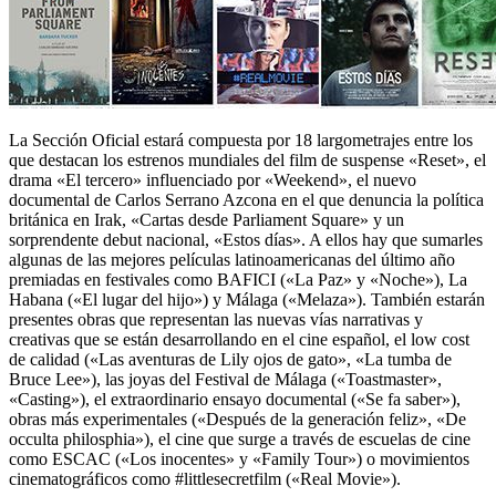
La Sección Oficial estará compuesta por 18 largometrajes entre los
que destacan los estrenos mundiales del film de suspense «Reset», el
drama «El tercero» influenciado por «Weekend», el nuevo
documental de Carlos Serrano Azcona en el que denuncia la política
británica en Irak, «Cartas desde Parliament Square» y un
sorprendente debut nacional, «Estos días». A ellos hay que sumarles
algunas de las mejores películas latinoamericanas del último año
premiadas en festivales como BAFICI («La Paz» y «Noche»), La
Habana («El lugar del hijo») y Málaga («Melaza»). También estarán
presentes obras que representan las nuevas vías narrativas y
creativas que se están desarrollando en el cine español, el low cost
de calidad («Las aventuras de Lily ojos de gato», «La tumba de
Bruce Lee»), las joyas del Festival de Málaga («Toastmaster»,
«Casting»), el extraordinario ensayo documental («Se fa saber»),
obras más experimentales («Después de la generación feliz», «De
occulta philosphia»), el cine que surge a través de escuelas de cine
como ESCAC («Los inocentes» y «Family Tour») o movimientos
cinematográficos como #littlesecretfilm («Real Movie»).