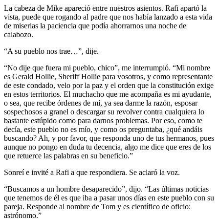
La cabeza de Mike apareció entre nuestros asientos. Rafi apartó la
vista, puede que rogando al padre que nos había lanzado a esta vida
de miserias la paciencia que podía ahorrarnos una noche de
calabozo.
“A su pueblo nos trae…”, dije.
“No dije que fuera mi pueblo, chico”, me interrumpió. “Mi nombre
es Gerald Hollie, Sheriff Hollie para vosotros, y como representante
de este condado, velo por la paz y el orden que la constitución exige
en estos territorios. El muchacho que me acompaña es mi ayudante,
o sea, que recibe órdenes de mí, ya sea darme la razón, esposar
sospechosos a granel o descargar su revolver contra cualquiera lo
bastante estúpido como para darnos problemas. Por eso, como te
decía, este pueblo no es mío, y como os preguntaba, ¿qué andáis
buscando? Ah, y por favor, que responda uno de tus hermanos, pues
aunque no pongo en duda tu decencia, algo me dice que eres de los
que retuerce las palabras en su beneficio.”
Sonreí e invité a Rafi a que respondiera. Se aclaró la voz.
“Buscamos a un hombre desaparecido”, dijo. “Las últimas noticias
que tenemos de él es que iba a pasar unos días en este pueblo con su
pareja. Responde al nombre de Tom y es científico de oficio:
astrónomo.”