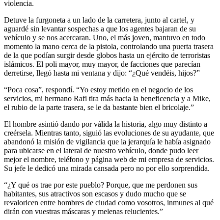
violencia.
Detuve la furgoneta a un lado de la carretera, junto al cartel, y
aguardé sin levantar sospechas a que los agentes bajaran de su
vehículo y se nos acercaran. Uno, el más joven, mantuvo en todo
momento la mano cerca de la pistola, controlando una puerta trasera
de la que podían surgir desde globos hasta un ejército de terroristas
islámicos. El poli mayor, muy mayor, de facciones que parecían
derretirse, llegó hasta mi ventana y dijo: “¿Qué vendéis, hijos?”
“Poca cosa”, respondí. “Yo estoy metido en el negocio de los
servicios, mi hermano Rafi tira más hacia la beneficencia y a Mike,
el rubio de la parte trasera, se le da bastante bien el bricolaje.”
El hombre asintió dando por válida la historia, algo muy distinto a
creérsela. Mientras tanto, siguió las evoluciones de su ayudante, que
abandonó la misión de vigilancia que la jerarquía le había asignado
para ubicarse en el lateral de nuestro vehículo, donde pudo leer
mejor el nombre, teléfono y página web de mi empresa de servicios.
Su jefe le dedicó una mirada cansada pero no por ello sorprendida.
“¿Y qué os trae por este pueblo? Porque, que me perdonen sus
habitantes, sus atractivos son escasos y dudo mucho que se
revaloricen entre hombres de ciudad como vosotros, inmunes al qué
dirán con vuestras máscaras y melenas relucientes.”