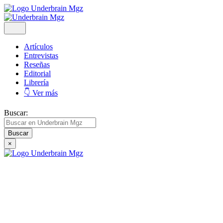
Artículos
Entrevistas
Reseñas
Editorial
Librería
👇 Ver más
Buscar:
×