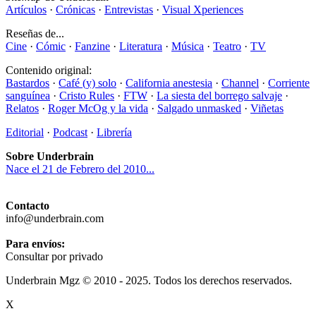
Artículos
·
Crónicas
·
Entrevistas
·
Visual Xperiences
Reseñas de...
Cine
·
Cómic
·
Fanzine
·
Literatura
·
Música
·
Teatro
·
TV
Contenido original:
Bastardos
·
Café (y) solo
·
California anestesia
·
Channel
·
Corriente
sanguínea
·
Cristo Rules
·
FTW
·
La siesta del borrego salvaje
·
Relatos
·
Roger McOg y la vida
·
Salgado unmasked
·
Viñetas
Editorial
·
Podcast
·
Librería
Sobre Underbrain
Nace el 21 de Febrero del 2010...
Contacto
info@underbrain.com
Para envíos:
Consultar por privado
Underbrain Mgz © 2010 - 2025. Todos los derechos reservados.
X