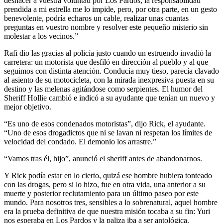
deshacer a vuestra voluntad por Los Pardos, la responsabilidad
prendida a mi estrella me lo impide, pero, por otra parte, en un gesto
benevolente, podría echaros un cable, realizar unas cuantas
preguntas en vuestro nombre y resolver este pequeño misterio sin
molestar a los vecinos.”
Rafi dio las gracias al policía justo cuando un estruendo invadió la
carretera: un motorista que desfiló en dirección al pueblo y al que
seguimos con distinta atención. Conducía muy tieso, parecía clavado
al asiento de su motocicleta, con la mirada inexpresiva puesta en su
destino y las melenas agitándose como serpientes. El humor del
Sheriff Hollie cambió e indicó a su ayudante que tenían un nuevo y
mejor objetivo.
“Es uno de esos condenados motoristas”, dijo Rick, el ayudante.
“Uno de esos drogadictos que ni se lavan ni respetan los límites de
velocidad del condado. El demonio los arrastre.”
“Vamos tras él, hijo”, anunció el sheriff antes de abandonarnos.
Y Rick podía estar en lo cierto, quizá ese hombre hubiera tonteado
con las drogas, pero si lo hizo, fue en otra vida, una anterior a su
muerte y posterior reclutamiento para un último paseo por este
mundo. Para nosotros tres, sensibles a lo sobrenatural, aquel hombre
era la prueba definitiva de que nuestra misión tocaba a su fin: Yuri
nos esperaba en Los Pardos y la paliza iba a ser antológica.