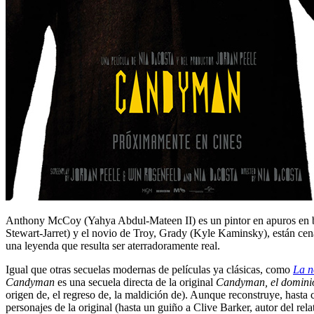
Anthony McCoy (Yahya Abdul-Mateen II) es un pintor en apuros en bu
Stewart-Jarret) y el novio de Troy, Grady (Kyle Kaminsky), están cen
una leyenda que resulta ser aterradoramente real.
Igual que otras secuelas modernas de películas ya clásicas, como
La n
Candyman
es una secuela directa de la original
Candyman, el domini
origen de, el regreso de, la maldición de). Aunque reconstruye, hasta 
personajes de la original (hasta un guiño a Clive Barker, autor del rela