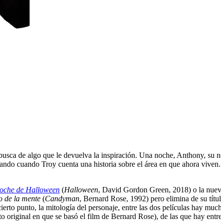
sca de algo que le devuelva la inspiración. Una noche, Anthony, su n
ando cuando Troy cuenta una historia sobre el área en que ahora viven
oche de Halloween
(
Halloween
, David Gordon Green, 2018) o la nue
o de la mente
(
Candyman
, Bernard Rose, 1992) pero elimina de su títul
cierto punto, la mitología del personaje, entre las dos películas hay m
to original en que se basó el film de Bernard Rose), de las que hay entre