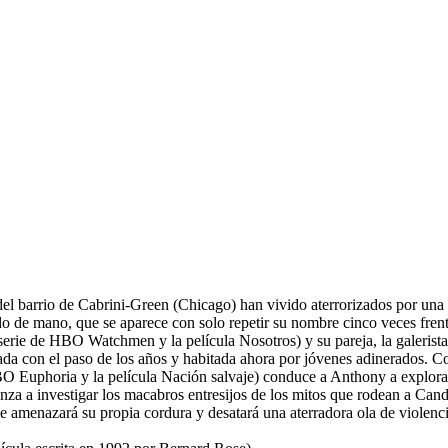
 del barrio de Cabrini-Green (Chicago) han vivido aterrorizados por una
o de mano, que se aparece con solo repetir su nombre cinco veces frent
erie de HBO Watchmen y la película Nosotros) y su pareja, la galerista
da con el paso de los años y habitada ahora por jóvenes adinerados. Con
O Euphoria y la película Nación salvaje) conduce a Anthony a explorar
ienza a investigar los macabros entresijos de los mitos que rodean a Ca
e amenazará su propia cordura y desatará una aterradora ola de violenci