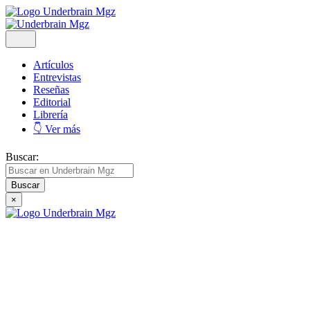
Artículos
Entrevistas
Reseñas
Editorial
Librería
👇 Ver más
Buscar:
×