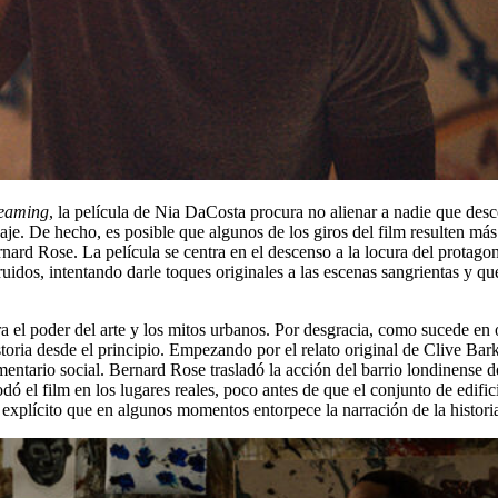
reaming
, la película de Nia DaCosta procura no alienar a nadie que desco
aje. De hecho, es posible que algunos de los giros del film resulten más
Bernard Rose. La película se centra en el descenso a la locura del prot
ruidos, intentando darle toques originales a las escenas sangrientas y qu
a el poder del arte y los mitos urbanos. Por desgracia, como sucede en 
storia desde el principio. Empezando por el relato original de Clive Ba
entario social. Bernard Rose trasladó la acción del barrio londinense 
dó el film en los lugares reales, poco antes de que el conjunto de edif
y explícito que en algunos momentos entorpece la narración de la histori