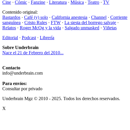
Cine
·
Cómic
·
Fanzine
·
Literatura
·
Música
·
Teatro
·
TV
Contenido original:
Bastardos
·
Café (y) solo
·
California anestesia
·
Channel
·
Corriente
sanguínea
·
Cristo Rules
·
FTW
·
La siesta del borrego salvaje
·
Relatos
·
Roger McOg y la vida
·
Salgado unmasked
·
Viñetas
Editorial
·
Podcast
·
Librería
Sobre Underbrain
Nace el 21 de Febrero del 2010...
Contacto
info@underbrain.com
Para envíos:
Consultar por privado
Underbrain Mgz © 2010 - 2025. Todos los derechos reservados.
X