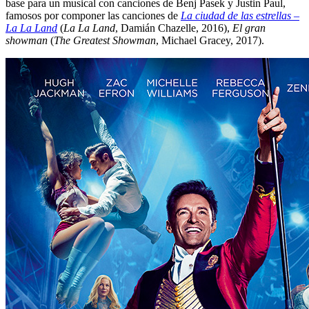
base para un musical con canciones de Benj Pasek y Justin Paul,
famosos por componer las canciones de
La ciudad de las estrellas –
La La Land
(
La La Land
, Damián Chazelle, 2016),
El gran
showman
(
The Greatest Showman
, Michael Gracey, 2017).