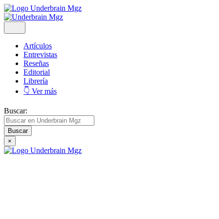
Artículos
Entrevistas
Reseñas
Editorial
Librería
👇 Ver más
Buscar:
×