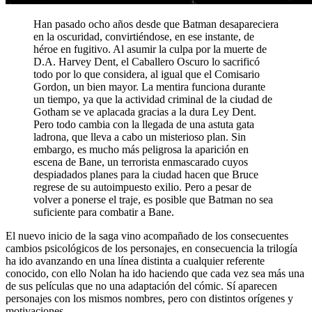
Han pasado ocho años desde que Batman desapareciera
en la oscuridad, convirtiéndose, en ese instante, de
héroe en fugitivo. Al asumir la culpa por la muerte de
D.A. Harvey Dent, el Caballero Oscuro lo sacrificó
todo por lo que considera, al igual que el Comisario
Gordon, un bien mayor. La mentira funciona durante
un tiempo, ya que la actividad criminal de la ciudad de
Gotham se ve aplacada gracias a la dura Ley Dent.
Pero todo cambia con la llegada de una astuta gata
ladrona, que lleva a cabo un misterioso plan. Sin
embargo, es mucho más peligrosa la aparición en
escena de Bane, un terrorista enmascarado cuyos
despiadados planes para la ciudad hacen que Bruce
regrese de su autoimpuesto exilio. Pero a pesar de
volver a ponerse el traje, es posible que Batman no sea
suficiente para combatir a Bane.
El nuevo inicio de la saga vino acompañado de los consecuentes
cambios psicológicos de los personajes, en consecuencia la trilogía
ha ido avanzando en una línea distinta a cualquier referente
conocido, con ello Nolan ha ido haciendo que cada vez sea más una
de sus películas que no una adaptación del cómic. Sí aparecen
personajes con los mismos nombres, pero con distintos orígenes y
motivaciones.