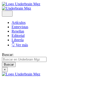
Artículos
Entrevistas
Reseñas
Editorial
Librería
👇 Ver más
Buscar:
×