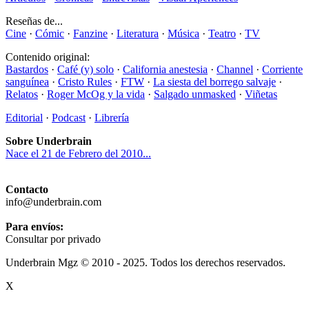
Reseñas de...
Cine
·
Cómic
·
Fanzine
·
Literatura
·
Música
·
Teatro
·
TV
Contenido original:
Bastardos
·
Café (y) solo
·
California anestesia
·
Channel
·
Corriente
sanguínea
·
Cristo Rules
·
FTW
·
La siesta del borrego salvaje
·
Relatos
·
Roger McOg y la vida
·
Salgado unmasked
·
Viñetas
Editorial
·
Podcast
·
Librería
Sobre Underbrain
Nace el 21 de Febrero del 2010...
Contacto
info@underbrain.com
Para envíos:
Consultar por privado
Underbrain Mgz © 2010 - 2025. Todos los derechos reservados.
X