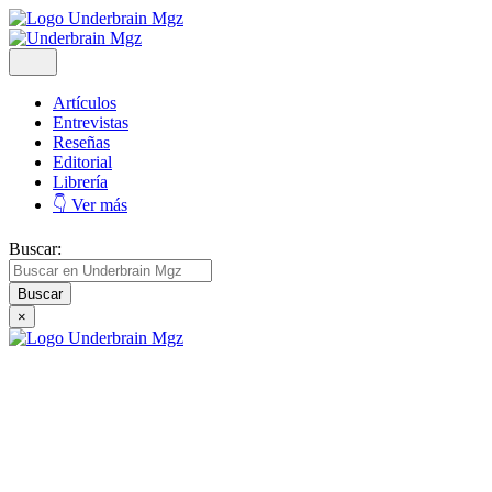
Artículos
Entrevistas
Reseñas
Editorial
Librería
👇 Ver más
Buscar:
×