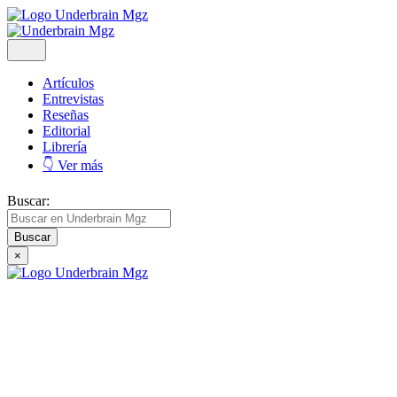
Artículos
Entrevistas
Reseñas
Editorial
Librería
👇 Ver más
Buscar:
×