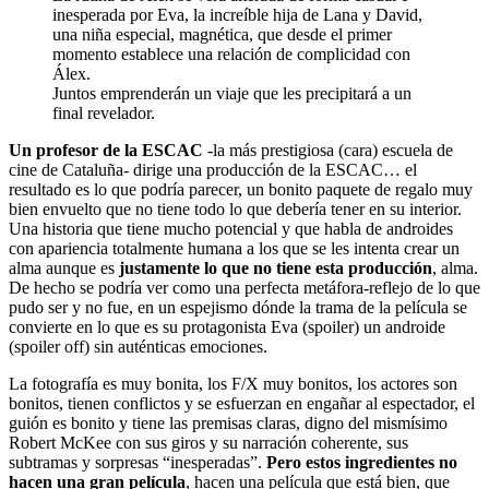
inesperada por Eva, la increíble hija de Lana y David,
una niña especial, magnética, que desde el primer
momento establece una relación de complicidad con
Álex.
Juntos emprenderán un viaje que les precipitará a un
final revelador.
Un profesor de la ESCAC
-la más prestigiosa (cara) escuela de
cine de Cataluña- dirige una producción de la ESCAC… el
resultado es lo que podría parecer, un bonito paquete de regalo muy
bien envuelto que no tiene todo lo que debería tener en su interior.
Una historia que tiene mucho potencial y que habla de androides
con apariencia totalmente humana a los que se les intenta crear un
alma aunque es
justamente lo que no tiene esta producción
, alma.
De hecho se podría ver como una perfecta metáfora-reflejo de lo que
pudo ser y no fue, en un espejismo dónde la trama de la película se
convierte en lo que es su protagonista Eva (spoiler) un androide
(spoiler off) sin auténticas emociones.
La fotografía es muy bonita, los F/X muy bonitos, los actores son
bonitos, tienen conflictos y se esfuerzan en engañar al espectador, el
guión es bonito y tiene las premisas claras, digno del mismísimo
Robert McKee con sus giros y su narración coherente, sus
subtramas y sorpresas “inesperadas”.
Pero estos ingredientes no
hacen una gran película
, hacen una película que está bien, que