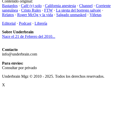
Contenido original:
Bastardos
·
Café (y) solo
·
California anestesia
·
Channel
·
Corriente
sanguínea
·
Cristo Rules
·
FTW
·
La siesta del borrego salvaje
·
Relatos
·
Roger McOg y la vida
·
Salgado unmasked
·
Viñetas
Editorial
·
Podcast
·
Librería
Sobre Underbrain
Nace el 21 de Febrero del 2010...
Contacto
info@underbrain.com
Para envíos:
Consultar por privado
Underbrain Mgz © 2010 - 2025. Todos los derechos reservados.
X