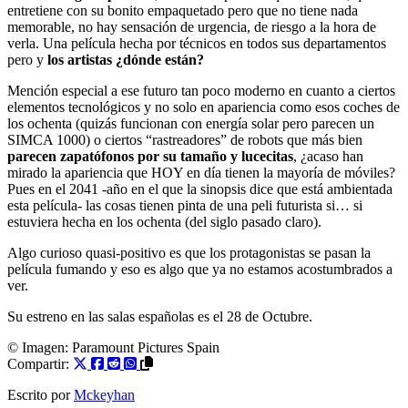
entretiene con su bonito empaquetado pero que no tiene nada
memorable, no hay sensación de urgencia, de riesgo a la hora de
verla. Una película hecha por técnicos en todos sus departamentos
pero y
los artistas ¿dónde están?
Mención especial a ese futuro tan poco moderno en cuanto a ciertos
elementos tecnológicos y no solo en apariencia como esos coches de
los ochenta (quizás funcionan con energía solar pero parecen un
SIMCA 1000) o ciertos “rastreadores” de robots que más bien
parecen zapatófonos por su tamaño y lucecitas
, ¿acaso han
mirado la apariencia que HOY en día tienen la mayoría de móviles?
Pues en el 2041 -año en el que la sinopsis dice que está ambientada
esta película- las cosas tienen pinta de una peli futurista si… si
estuviera hecha en los ochenta (del siglo pasado claro).
Algo curioso quasi-positivo es que los protagonistas se pasan la
película fumando y eso es algo que ya no estamos acostumbrados a
ver.
Su estreno en las salas españolas es el 28 de Octubre.
© Imagen:
Paramount Pictures Spain
Compartir:
Escrito por
Mckeyhan