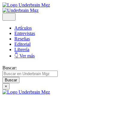
Artículos
Entrevistas
Reseñas
Editorial
Librería
👇 Ver más
Buscar:
×