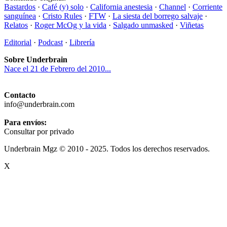
Bastardos
·
Café (y) solo
·
California anestesia
·
Channel
·
Corriente
sanguínea
·
Cristo Rules
·
FTW
·
La siesta del borrego salvaje
·
Relatos
·
Roger McOg y la vida
·
Salgado unmasked
·
Viñetas
Editorial
·
Podcast
·
Librería
Sobre Underbrain
Nace el 21 de Febrero del 2010...
Contacto
info@underbrain.com
Para envíos:
Consultar por privado
Underbrain Mgz © 2010 - 2025. Todos los derechos reservados.
X