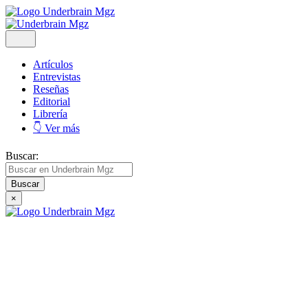
Artículos
Entrevistas
Reseñas
Editorial
Librería
👇 Ver más
Buscar:
×