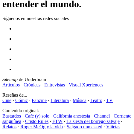
entender el mundo.
Síguenos en nuestras redes sociales
Sitemap
de Underbrain
Artículos
·
Crónicas
·
Entrevistas
·
Visual Xperiences
Reseñas de...
Cine
·
Cómic
·
Fanzine
·
Literatura
·
Música
·
Teatro
·
TV
Contenido original:
Bastardos
·
Café (y) solo
·
California anestesia
·
Channel
·
Corriente
sanguínea
·
Cristo Rules
·
FTW
·
La siesta del borrego salvaje
·
Relatos
·
Roger McOg y la vida
·
Salgado unmasked
·
Viñetas