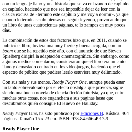
con un lenguaje llano y una historia que se va enlazando de capítulo
en capítulo, haciendo que nos sea imposible dejar de leer con la
clásica excusa de «termino este capítulo y me voy a dormir», ya que
cuando lo terminas solo piensas en seguir leyendo, provocando que
un libro de unas cuatrocientas páginas, te lo zampes en muy pocos
días.
La combinación de estos dos factores hizo que, en 2011, cuando se
publicó el libro, tuviera una muy fuerte y buena acogida, con un
boom
que se ha repetido este año, con el anuncio de que Steven
Spielberg dirigirá la adaptación cinematográfica. Sin embargo, como
algunos medios comentaron, consideraron que el libro era un tanto
llano y demasiado centrado en los videojuegos, haciendo que el
espectro de público que pudiera leerlo estuviera muy delimitado.
Con sus más y sus menos,
Ready Player One
, aunque pueda estar
un tanto sobrevalorado por el efecto nostalgia que provoca, sigue
siendo una buena novela de ciencia ficción futurista, ya que, entre
muchas otras cosas, nos enganchará a sus páginas hasta que
descubramos quién consigue El Huevo de Halliday.
Ready Player One
, ha sido publicado por
Ediciones B
. Rústica. 464
páginas. Tamaño 15 x 23 cm. ISBN: 978-84-666-4917-9
Ready Player One