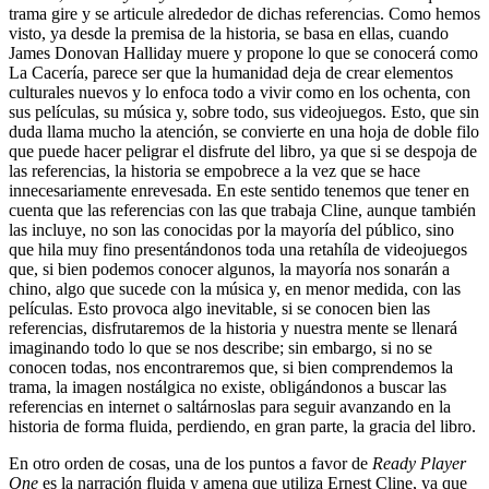
trama gire y se articule alrededor de dichas referencias. Como hemos
visto, ya desde la premisa de la historia, se basa en ellas, cuando
James Donovan Halliday muere y propone lo que se conocerá como
La Cacería, parece ser que la humanidad deja de crear elementos
culturales nuevos y lo enfoca todo a vivir como en los ochenta, con
sus películas, su música y, sobre todo, sus videojuegos. Esto, que sin
duda llama mucho la atención, se convierte en una hoja de doble filo
que puede hacer peligrar el disfrute del libro, ya que si se despoja de
las referencias, la historia se empobrece a la vez que se hace
innecesariamente enrevesada. En este sentido tenemos que tener en
cuenta que las referencias con las que trabaja Cline, aunque también
las incluye, no son las conocidas por la mayoría del público, sino
que hila muy fino presentándonos toda una retahíla de videojuegos
que, si bien podemos conocer algunos, la mayoría nos sonarán a
chino, algo que sucede con la música y, en menor medida, con las
películas. Esto provoca algo inevitable, si se conocen bien las
referencias, disfrutaremos de la historia y nuestra mente se llenará
imaginando todo lo que se nos describe; sin embargo, si no se
conocen todas, nos encontraremos que, si bien comprendemos la
trama, la imagen nostálgica no existe, obligándonos a buscar las
referencias en internet o saltárnoslas para seguir avanzando en la
historia de forma fluida, perdiendo, en gran parte, la gracia del libro.
En otro orden de cosas, una de los puntos a favor de
Ready Player
One
es la narración fluida y amena que utiliza Ernest Cline, ya que