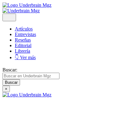
Artículos
Entrevistas
Reseñas
Editorial
Librería
👇 Ver más
Buscar:
×