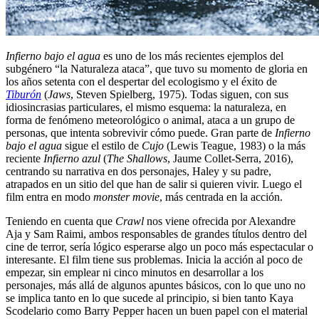
Infierno bajo el agua
es uno de los más recientes ejemplos del
subgénero “la Naturaleza ataca”, que tuvo su momento de gloria en
los años setenta con el despertar del ecologismo y el éxito de
Tiburón
(
Jaws
, Steven Spielberg, 1975). Todas siguen, con sus
idiosincrasias particulares, el mismo esquema: la naturaleza, en
forma de fenómeno meteorológico o animal, ataca a un grupo de
personas, que intenta sobrevivir cómo puede. Gran parte de
Infierno
bajo el agua
sigue el estilo de
Cujo
(Lewis Teague, 1983) o la más
reciente
Infierno azul
(
The Shallows
, Jaume Collet-Serra, 2016),
centrando su narrativa en dos personajes, Haley y su padre,
atrapados en un sitio del que han de salir si quieren vivir. Luego el
film entra en modo
monster movie
, más centrada en la acción.
Teniendo en cuenta que
Crawl
nos viene ofrecida por Alexandre
Aja y Sam Raimi, ambos responsables de grandes títulos dentro del
cine de terror, sería lógico esperarse algo un poco más espectacular o
interesante. El film tiene sus problemas. Inicia la acción al poco de
empezar, sin emplear ni cinco minutos en desarrollar a los
personajes, más allá de algunos apuntes básicos, con lo que uno no
se implica tanto en lo que sucede al principio, si bien tanto Kaya
Scodelario como Barry Pepper hacen un buen papel con el material