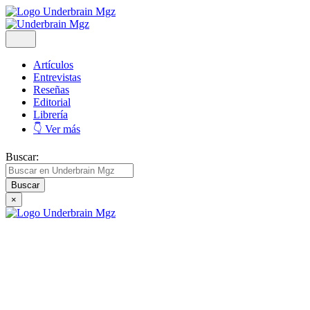
Artículos
Entrevistas
Reseñas
Editorial
Librería
👇 Ver más
Buscar:
×