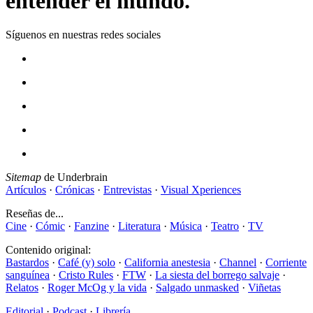
entender el mundo.
Síguenos en nuestras redes sociales
Sitemap
de Underbrain
Artículos
·
Crónicas
·
Entrevistas
·
Visual Xperiences
Reseñas de...
Cine
·
Cómic
·
Fanzine
·
Literatura
·
Música
·
Teatro
·
TV
Contenido original:
Bastardos
·
Café (y) solo
·
California anestesia
·
Channel
·
Corriente
sanguínea
·
Cristo Rules
·
FTW
·
La siesta del borrego salvaje
·
Relatos
·
Roger McOg y la vida
·
Salgado unmasked
·
Viñetas
Editorial
·
Podcast
·
Librería