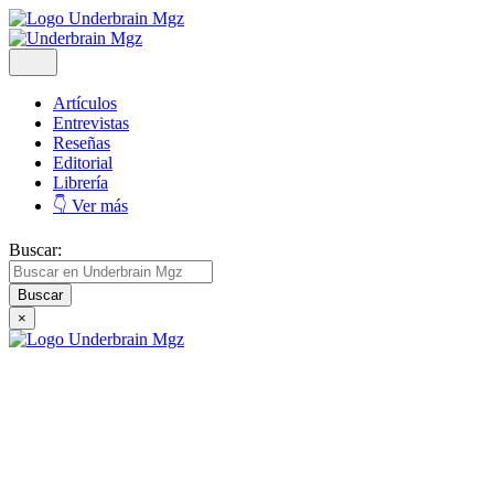
Artículos
Entrevistas
Reseñas
Editorial
Librería
👇 Ver más
Buscar:
×