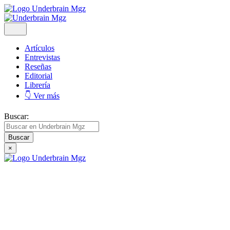
Artículos
Entrevistas
Reseñas
Editorial
Librería
👇 Ver más
Buscar:
×