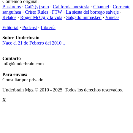
Contenido original:
Bastardos
·
Café (y) solo
·
California anestesia
·
Channel
·
Corriente
sanguínea
·
Cristo Rules
·
FTW
·
La siesta del borrego salvaje
·
Relatos
·
Roger McOg y la vida
·
Salgado unmasked
·
Viñetas
Editorial
·
Podcast
·
Librería
Sobre Underbrain
Nace el 21 de Febrero del 2010...
Contacto
info@underbrain.com
Para envíos:
Consultar por privado
Underbrain Mgz © 2010 - 2025. Todos los derechos reservados.
X