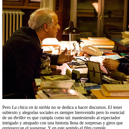
Pero
La chica en la niebla
no se dedica a hacer discursos. El tener
subtexto y alegorías sociales es siempre bienvenido pero lo esencial
de un
thriller
es que cumpla como tal: manteniendo al espectador
intrigado y atrapado con una historia llena de sorpresas y giros que
enriquezcan el suspense. Y en este sentido el film cumple,