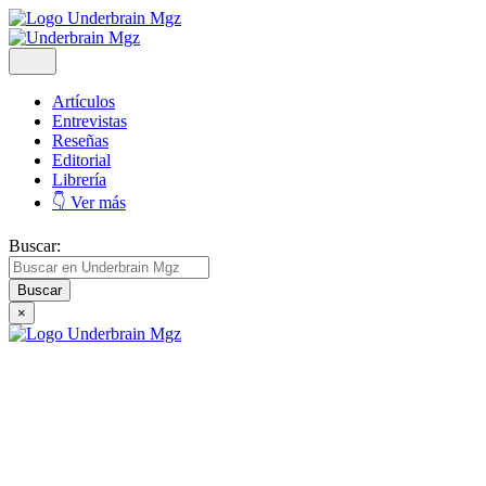
Artículos
Entrevistas
Reseñas
Editorial
Librería
👇 Ver más
Buscar:
×