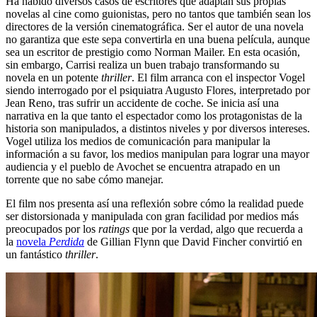
Ha habido diversos casos de escritores que adaptan sus propias
novelas al cine como guionistas, pero no tantos que también sean los
directores de la versión cinematográfica. Ser el autor de una novela
no garantiza que este sepa convertirla en una buena película, aunque
sea un escritor de prestigio como Norman Mailer. En esta ocasión,
sin embargo, Carrisi realiza un buen trabajo transformando su
novela en un potente
thriller
. El film arranca con el inspector Vogel
siendo interrogado por el psiquiatra Augusto Flores, interpretado por
Jean Reno, tras sufrir un accidente de coche. Se inicia así una
narrativa en la que tanto el espectador como los protagonistas de la
historia son manipulados, a distintos niveles y por diversos intereses.
Vogel utiliza los medios de comunicación para manipular la
información a su favor, los medios manipulan para lograr una mayor
audiencia y el pueblo de Avochet se encuentra atrapado en un
torrente que no sabe cómo manejar.
El film nos presenta así una reflexión sobre cómo la realidad puede
ser distorsionada y manipulada con gran facilidad por medios más
preocupados por los
ratings
que por la verdad, algo que recuerda a
la
novela
Perdida
de Gillian Flynn que David Fincher convirtió en
un fantástico
thriller
.