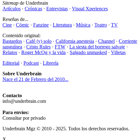
Sitemap
de Underbrain
Artículos
·
Crónicas
·
Entrevistas
·
Visual Xperiences
Reseñas de...
Cine
·
Cómic
·
Fanzine
·
Literatura
·
Música
·
Teatro
·
TV
Contenido original:
Bastardos
·
Café (y) solo
·
California anestesia
·
Channel
·
Corriente
sanguínea
·
Cristo Rules
·
FTW
·
La siesta del borrego salvaje
·
Relatos
·
Roger McOg y la vida
·
Salgado unmasked
·
Viñetas
Editorial
·
Podcast
·
Librería
Sobre Underbrain
Nace el 21 de Febrero del 2010...
Contacto
info@underbrain.com
Para envíos:
Consultar por privado
Underbrain Mgz © 2010 - 2025. Todos los derechos reservados.
X