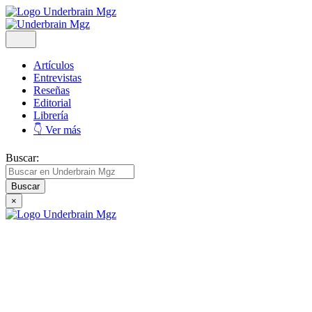
Artículos
Entrevistas
Reseñas
Editorial
Librería
👇 Ver más
Buscar:
×