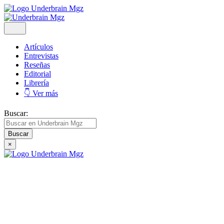
Artículos
Entrevistas
Reseñas
Editorial
Librería
👇 Ver más
Buscar:
×