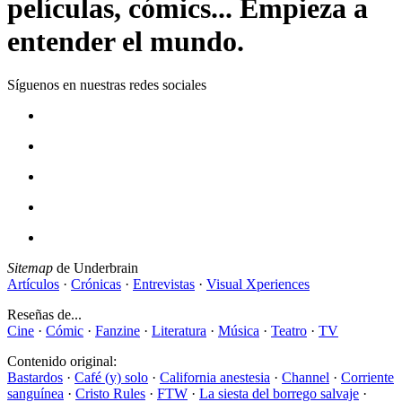
películas, cómics... Empieza a
entender el mundo.
Síguenos en nuestras redes sociales
Sitemap
de Underbrain
Artículos
·
Crónicas
·
Entrevistas
·
Visual Xperiences
Reseñas de...
Cine
·
Cómic
·
Fanzine
·
Literatura
·
Música
·
Teatro
·
TV
Contenido original:
Bastardos
·
Café (y) solo
·
California anestesia
·
Channel
·
Corriente
sanguínea
·
Cristo Rules
·
FTW
·
La siesta del borrego salvaje
·