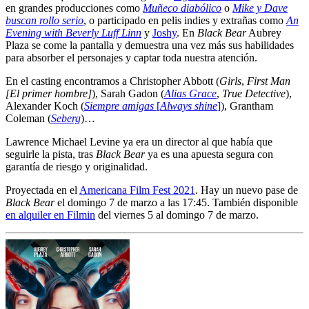
en grandes producciones como
Muñeco diabólico
o
Mike y Dave
buscan rollo serio
, o participado en pelis indies y extrañas como
An
Evening with Beverly Luff Linn
y
Joshy
. En
Black Bear
Aubrey
Plaza se come la pantalla y demuestra una vez más sus habilidades
para absorber el personajes y captar toda nuestra atención.
En el casting encontramos a Christopher Abbott (
Girls
,
First Man
[El primer hombre]
), Sarah Gadon (
Alias Grace
,
True Detective
),
Alexander Koch (
Siempre amigas
[
Always shine
]
), Grantham
Coleman (
Seberg
)…
Lawrence Michael Levine ya era un director al que había que
seguirle la pista, tras
Black Bear
ya es una apuesta segura con
garantía de riesgo y originalidad.
Proyectada en el
Americana Film Fest 2021
. Hay un nuevo pase de
Black Bear
el domingo 7 de marzo a las 17:45. También disponible
en alquiler en Filmin
del viernes 5 al domingo 7 de marzo.