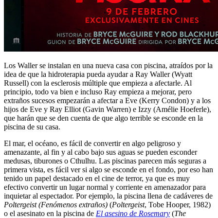
Los Waller se instalan en una nueva casa con piscina, atraídos por la
idea de que la hidroterapia pueda ayudar a Ray Waller (Wyatt
Russell) con la esclerosis múltiple que empieza a afectarle. Al
principio, todo va bien e incluso Ray empieza a mejorar, pero
extraños sucesos empezarán a afectar a Eve (Kerry Condon) y a los
hijos de Eve y Ray Elliot (Gavin Warren) e Izzy (Amélie Hoeferle),
que harán que se den cuenta de que algo terrible se esconde en la
piscina de su casa.
El mar, el océano, es fácil de convertir en algo peligroso y
amenazante, al fin y al cabo bajo sus aguas se pueden esconder
medusas, tiburones o Cthulhu. Las piscinas parecen más seguras a
primera vista, es fácil ver si algo se esconde en el fondo, por eso han
tenido un papel destacado en el cine de terror, ya que es muy
efectivo convertir un lugar normal y corriente en amenazador para
inquietar al espectador. Por ejemplo, la piscina llena de cadáveres de
Poltergeist (Fenómenos extraños)
(
Poltergeist
, Tobe Hooper, 1982)
o el asesinato en la piscina de
El asesino de Rosemary
(
The