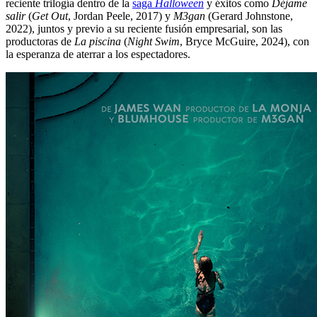
reciente trilogía dentro de la
saga
Halloween
y éxitos como
Déjame
salir
(
Get Out
, Jordan Peele, 2017) y
M3gan
(Gerard Johnstone,
2022), juntos y previo a su reciente fusión empresarial, son las
productoras de
La piscina
(
Night Swim
, Bryce McGuire, 2024), con
la esperanza de aterrar a los espectadores.