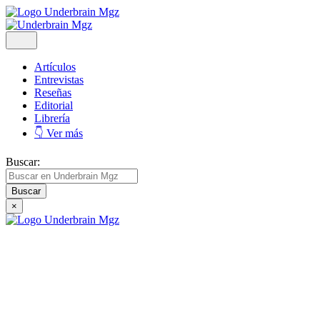
Artículos
Entrevistas
Reseñas
Editorial
Librería
👇 Ver más
Buscar:
×