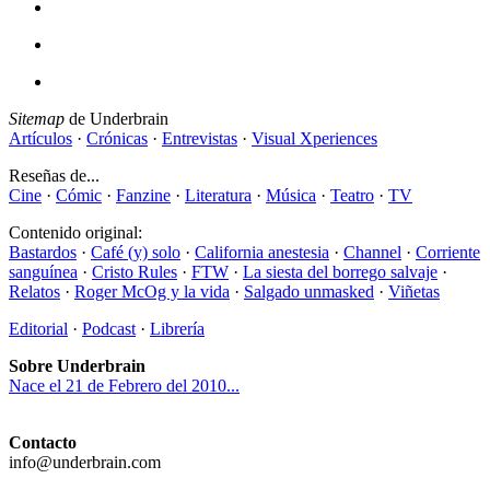
Sitemap
de Underbrain
Artículos
·
Crónicas
·
Entrevistas
·
Visual Xperiences
Reseñas de...
Cine
·
Cómic
·
Fanzine
·
Literatura
·
Música
·
Teatro
·
TV
Contenido original:
Bastardos
·
Café (y) solo
·
California anestesia
·
Channel
·
Corriente
sanguínea
·
Cristo Rules
·
FTW
·
La siesta del borrego salvaje
·
Relatos
·
Roger McOg y la vida
·
Salgado unmasked
·
Viñetas
Editorial
·
Podcast
·
Librería
Sobre Underbrain
Nace el 21 de Febrero del 2010...
Contacto
info@underbrain.com