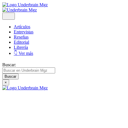
Artículos
Entrevistas
Reseñas
Editorial
Librería
👇 Ver más
Buscar:
×