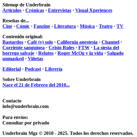
Sitemap
de Underbrain
Artículos
·
Crónicas
·
Entrevistas
·
Visual Xperiences
Reseñas de...
Cine
·
Cómic
·
Fanzine
·
Literatura
·
Música
·
Teatro
·
TV
Contenido original:
Bastardos
·
Café (y) solo
·
California anestesia
·
Channel
·
Corriente sanguínea
·
Cristo Rules
·
FTW
·
La siesta del
borrego salvaje
·
Relatos
·
Roger McOg y la vida
·
Salgado
unmasked
·
Viñetas
Editorial
·
Podcast
·
Librería
Sobre Underbrain
Nace el 21 de Febrero del 2010...
Contacto
info@underbrain.com
Para envíos:
Consultar por privado
Underbrain Mgz © 2010 - 2025. Todos los derechos reservados.