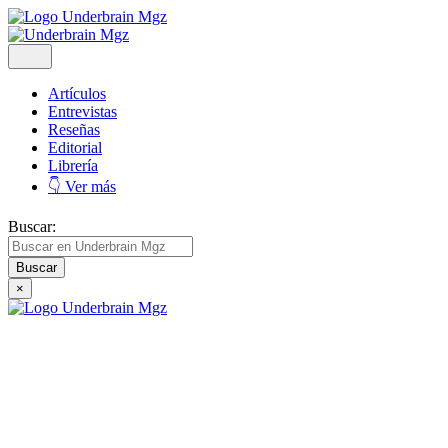
Artículos
Entrevistas
Reseñas
Editorial
Librería
👇 Ver más
Buscar:
×