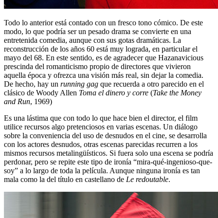
Todo lo anterior está contado con un fresco tono cómico. De este
modo, lo que podría ser un pesado drama se convierte en una
entretenida comedia, aunque con sus gotas dramáticas. La
reconstrucción de los años 60 está muy lograda, en particular el
mayo del 68. En este sentido, es de agradecer que Hazanavicious
prescinda del romanticismo propio de directores que vivieron
aquella época y ofrezca una visión más real, sin dejar la comedia.
De hecho, hay un
running gag
que recuerda a otro parecido en el
clásico de Woody Allen
Toma el dinero y corre
(
Take the Money
and Run
, 1969)
Es una lástima que con todo lo que hace bien el director, el film
utilice recursos algo pretenciosos en varias escenas. Un diálogo
sobre la conveniencia del uso de desnudos en el cine, se desarrolla
con los actores desnudos, otras escenas parecidas recurren a los
mismos recursos metalingüísticos. Si fuera solo una escena se podría
perdonar, pero se repite este tipo de ironía “mira-qué-ingenioso-que-
soy” a lo largo de toda la película. Aunque ninguna ironía es tan
mala como la del título en castellano de
Le redoutable
.