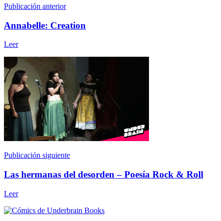
Publicación anterior
Annabelle: Creation
Leer
Publicación siguiente
Las hermanas del desorden – Poesía Rock & Roll
Leer