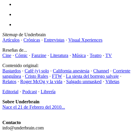
Sitemap
de Underbrain
Artículos
·
Crónicas
·
Entrevistas
·
Visual Xperiences
Reseñas de...
Cine
·
Cómic
·
Fanzine
·
Literatura
·
Música
·
Teatro
·
TV
Contenido original:
Bastardos
·
Café (y) solo
·
California anestesia
·
Channel
·
Corriente
sanguínea
·
Cristo Rules
·
FTW
·
La siesta del borrego salvaje
·
Relatos
·
Roger McOg y la vida
·
Salgado unmasked
·
Viñetas
Editorial
·
Podcast
·
Librería
Sobre Underbrain
Nace el 21 de Febrero del 2010...
Contacto
info@underbrain.com