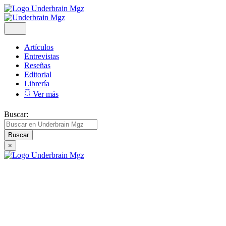
Artículos
Entrevistas
Reseñas
Editorial
Librería
👇 Ver más
Buscar:
×