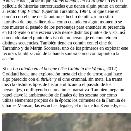
Antes de nada, aclarar que
Malos tiempos en El Royale
no es una
película de historias entrecruzadas que tienen algún punto en común
al estilo
Pulp Fiction
(Quentin Tarantino, 1994). Sí que tiene en
común con el cine de Tarantino el hecho de utilizar un estilo
narrativo de toques literarios, como cuando en algún momento se
nos muestra el pasado de los personajes para entender su presencia
en El Royale o una escena vista desde distintos puntos de vista, así
como adoptar el punto de vista de un personaje en concreto en
distintas secuencias. También tiene en común con el cine de
Tarantino y de Martin Scorsese, uno de los primeros en explotar este
recurso, la utilización de la banda sonora como contrapunto a la
acción.
Si en
La cabaña en el bosque
(
The Cabin in the Woods
, 2012)
Goddard hacia una exploración meta del cine de terror, aquí hace
algo parecido con el
thriller
y el cine criminal, sin meta. La trama
mezcla distintos tipos de historia utilizando el pasado de los
personajes, confluyendo en una única narrativa. También juega un
papel clave la ambientación de finales de los sesenta por como
utiliza elementos propios de la época: los crímenes de la Familia de
Charles Manson, las escuchas ilegales, el mito de los Kennedy, etc.