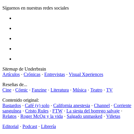
Síguenos en nuestras redes sociales
Sitemap
de Underbrain
Artículos
·
Crónicas
·
Entrevistas
·
Visual Xperiences
Reseñas de...
Cine
·
Cómic
·
Fanzine
·
Literatura
·
Música
·
Teatro
·
TV
Contenido original:
Bastardos
·
Café (y) solo
·
California anestesia
·
Channel
·
Corriente
sanguínea
·
Cristo Rules
·
FTW
·
La siesta del borrego salvaje
·
Relatos
·
Roger McOg y la vida
·
Salgado unmasked
·
Viñetas
Editorial
·
Podcast
·
Librería