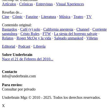
Artículos
·
Crónicas
·
Entrevistas
·
Visual Xperiences
Reseñas de...
Cine
·
Cómic
·
Fanzine
·
Literatura
·
Música
·
Teatro
·
TV
Contenido original:
Bastardos
·
Café (y) solo
·
California anestesia
·
Channel
·
Corriente
sanguínea
·
Cristo Rules
·
FTW
·
La siesta del borrego salvaje
·
Relatos
·
Roger McOg y la vida
·
Salgado unmasked
·
Viñetas
Editorial
·
Podcast
·
Librería
Sobre Underbrain
Nace el 21 de Febrero del 2010...
Contacto
info@underbrain.com
Para envíos:
Consultar por privado
Underbrain Mgz © 2010 - 2025. Todos los derechos reservados.
X