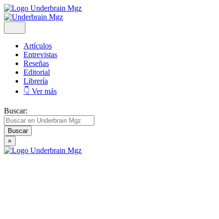
Artículos
Entrevistas
Reseñas
Editorial
Librería
👇 Ver más
Buscar:
×