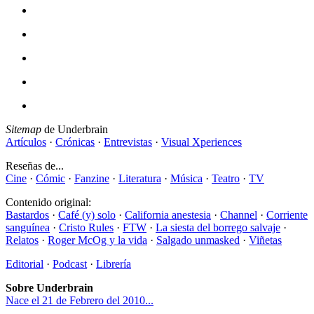
Sitemap
de Underbrain
Artículos
·
Crónicas
·
Entrevistas
·
Visual Xperiences
Reseñas de...
Cine
·
Cómic
·
Fanzine
·
Literatura
·
Música
·
Teatro
·
TV
Contenido original:
Bastardos
·
Café (y) solo
·
California anestesia
·
Channel
·
Corriente
sanguínea
·
Cristo Rules
·
FTW
·
La siesta del borrego salvaje
·
Relatos
·
Roger McOg y la vida
·
Salgado unmasked
·
Viñetas
Editorial
·
Podcast
·
Librería
Sobre Underbrain
Nace el 21 de Febrero del 2010...