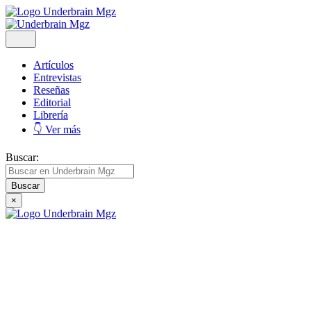
Artículos
Entrevistas
Reseñas
Editorial
Librería
👇 Ver más
Buscar:
×