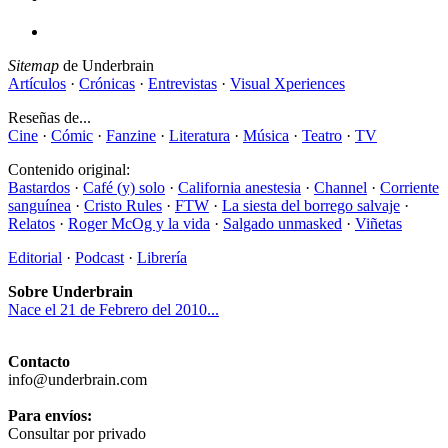
Sitemap
de Underbrain
Artículos
·
Crónicas
·
Entrevistas
·
Visual Xperiences
Reseñas de...
Cine
·
Cómic
·
Fanzine
·
Literatura
·
Música
·
Teatro
·
TV
Contenido original:
Bastardos
·
Café (y) solo
·
California anestesia
·
Channel
·
Corriente
sanguínea
·
Cristo Rules
·
FTW
·
La siesta del borrego salvaje
·
Relatos
·
Roger McOg y la vida
·
Salgado unmasked
·
Viñetas
Editorial
·
Podcast
·
Librería
Sobre Underbrain
Nace el 21 de Febrero del 2010...
Contacto
info@underbrain.com
Para envíos:
Consultar por privado