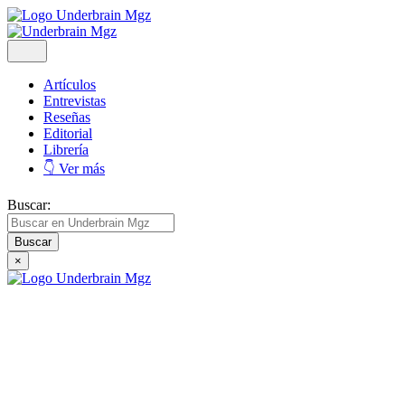
Artículos
Entrevistas
Reseñas
Editorial
Librería
👇 Ver más
Buscar:
×