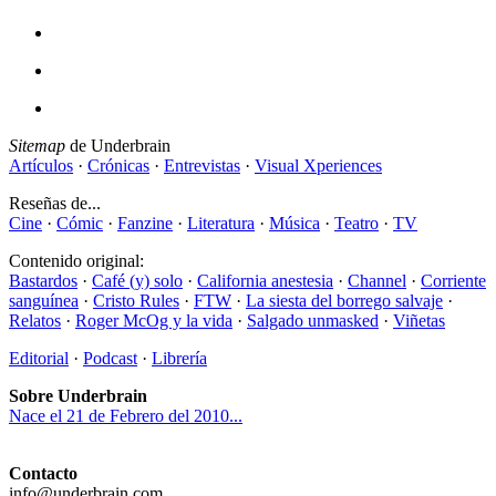
Sitemap
de Underbrain
Artículos
·
Crónicas
·
Entrevistas
·
Visual Xperiences
Reseñas de...
Cine
·
Cómic
·
Fanzine
·
Literatura
·
Música
·
Teatro
·
TV
Contenido original:
Bastardos
·
Café (y) solo
·
California anestesia
·
Channel
·
Corriente
sanguínea
·
Cristo Rules
·
FTW
·
La siesta del borrego salvaje
·
Relatos
·
Roger McOg y la vida
·
Salgado unmasked
·
Viñetas
Editorial
·
Podcast
·
Librería
Sobre Underbrain
Nace el 21 de Febrero del 2010...
Contacto
info@underbrain.com