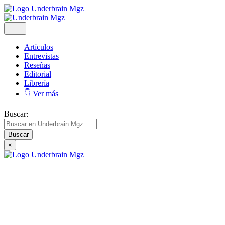
Artículos
Entrevistas
Reseñas
Editorial
Librería
👇 Ver más
Buscar:
×