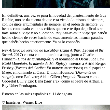
En definitiva, una vez se pasa la novedad del planteamiento de Guy
Ritchie, uno se da cuenta de que esta viendo lo mismo de siempre,
con los giros argumentales de siempre, en el orden de siempre. Si
hemos comentado en otras críticas que en este tipo de películas se
trata sobre el viaje y no el destino,
Rey Arturo
es un viaje que habéis
hecho cientos de veces haciendo exactamente las mismas paradas
que habéis hecho anteriormente. Ya os lo conocéis.
Rey Arturo: La leyenda de Excalibur
(
King Arthur: Legend of the
Sword
, 2017) cuenta con un nutrido casting, junto a Charlie
Hunnam (
Hijos de la Anarquía
) y el nominado al Oscar Jude Law
(
Cold Mountain
,
El talento de Mr. Ripley
), tenemos a Astrid Bergès-
Frisbey (
Piratas del Caribe: En mareas misteriosas
) en el papel de
Mage; el nominado al Oscar Djimon Hounsou (
Diamante de
sangre
) como Bedivere; Aidan Gillen (
Juego de Tronos
) como
Goosefat Bill; y Eric Bana (
Star Trek
) como el padre de Arthur, el
Rey Uther Pendragon.
Estreno en las salas españolas el 11 de agosto
© Imágenes:
Warner Bros