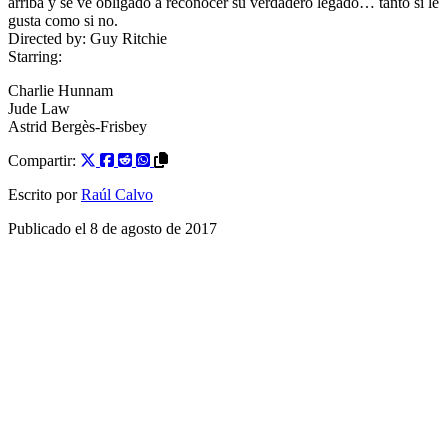
arriba y se ve obligado a reconocer su verdadero legado… tanto si le
gusta como si no.
Directed by:
Guy Ritchie
Starring:
Charlie Hunnam
Jude Law
Astrid Bergès-Frisbey
Compartir:
Escrito por
Raúl Calvo
Publicado el
8 de agosto de 2017