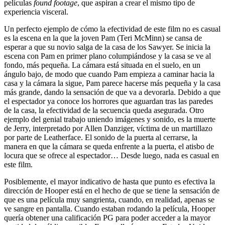
películas
found footage
, que aspiran a crear el mismo tipo de
experiencia visceral.
Un perfecto ejemplo de cómo la efectividad de este film no es casual
es la escena en la que la joven Pam (Teri McMinn) se cansa de
esperar a que su novio salga de la casa de los Sawyer. Se inicia la
escena con Pam en primer plano columpiándose y la casa se ve al
fondo, más pequeña. La cámara está situada en el suelo, en un
ángulo bajo, de modo que cuando Pam empieza a caminar hacia la
casa y la cámara la sigue, Pam parece hacerse más pequeña y la casa
más grande, dando la sensación de que va a devorarla. Debido a que
el espectador ya conoce los horrores que aguardan tras las paredes
de la casa, la efectividad de la secuencia queda asegurada. Otro
ejemplo del genial trabajo uniendo imágenes y sonido, es la muerte
de Jerry, interpretado por Allen Danziger, víctima de un martillazo
por parte de Leatherface. El sonido de la puerta al cerrarse, la
manera en que la cámara se queda enfrente a la puerta, el atisbo de
locura que se ofrece al espectador… Desde luego, nada es casual en
este film.
Posiblemente, el mayor indicativo de hasta que punto es efectiva la
dirección de Hooper está en el hecho de que se tiene la sensación de
que es una película muy sangrienta, cuando, en realidad, apenas se
ve sangre en pantalla. Cuando estaban rodando la película, Hooper
quería obtener una calificación PG para poder acceder a la mayor