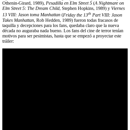
Othenin-Girard, 1989),
Pesadilla en Elm Street 5
(
A Nightmare on
Elm Street 5: The Dream Child
, Stephen Hopkins, 1989) y
Viernes
th
13 VIII: Jason toma Manhattan
(
Friday the 13
Part VIII: Jason
Takes Manhattan
, Rob Hedden, 1989) fueron todas fracasos de
taquilla y decepciones para los fans, quedaba claro que la nueva
década no auguraba nada bueno. Los fans del cine de terror tenían
motivos para ser pesimistas, hasta que se empezó a proyectar este
tráiler: