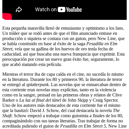
Esta pequeña maravilla llenó de entusiasmo y optimismo a los fans.
Un tráiler que se rodó antes de que el film anunciado entrase en
producción o siquiera se contara con un guion, pero New Line, que
se había construido en base al éxito de la saga
Pesadilla en Elm
Street
, veía que su gallina de los huevos de oro tenía fecha de
caducidad, así que buscaba una nueva franquicia que exprimir. Esta
preocupación por crear un nuevo gran éxito fue, seguramente, lo
que acabó matando esta película.
Mientras el terror iba de capa caída en el cine, no sucedía lo mismo
en la literatura. Durante los 80 y primeros 90, la literatura de terror
se entregó al
splatterpunk
. Las novelas que se enmarcaban dentro de
esta corriente eran novelas muy explícitas, tanto en la violencia
como en la sangre, pensad en las primeras obras y relatos de Clive
Barker o
La luz al final del túnel
de John Skipp y Craig Spector.
Uno de los autores más destacados de esta corriente fue el mismo
que la bautizó: David J. Schow, del cual destacaría la novela
The
Shaft
. Schow empezó a trabajar como guionista a finales de los 80,
compaginándolo con sus tareas literarias. Tras trabajar de forma no
acreditada puliendo el guion de
Pesadilla en Elm Street 5
, New Line