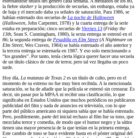
estrenándose títulos del género cada semana. A mediados de los 80,
la fiebre
slasher
y la producción de secuelas, sin embargo, estaba ya
de baja y el mercado daba ya señales de saturación. Para 1986, se
habían estrenado dos secuelas de
La noche de Halloween
(
Halloween
, John Carpenter, 1978) y la cuarta entrega de la serie
estaba en preparación; cinco secuelas de
Viernes 13
(
Friday the
13th
, Sean S. Cunningham, 1980), la sexta entrega se estrenó en el
86; la segunda entrega de
Pesadilla en Elm Street
(
A Nightmare on
Elm Street
, Wes Craven, 1984) se había estrenado el año anterior y
la tercera entrega se estrenaría en 1987. Y eso solo mencionando a
“los grandes”. Por tanto, tenía cierta lógica querer hacer una secuela
de un título clásico de cine de terror, pero tal vez llegaba un poco
tarde.
Hoy día,
La matanza de Texas 2
es un título de culto, pero en el
momento de su estreno no fue muy bien recibida. A la mencionada
saturación, se ha de añadir que la película se estrenó sin censurar. Es
decir, sin pasar por la MPAA ni recibir una clasificación, lo que
significaba en Estados Unidos que muchos periódicos no publicaron
publicidad del film y nada de anuncios en televisión, con lo que
parte del público americano ni siquiera sabía que se había estrenado.
Pero, posiblemente, parte del inicial rechazo al film fue su tono, que
mezclaba terror y comedia, de modo que el humor negro y la sátira
tienen una mayor presencia de la que tenían en la primera entrega.
Este cambio de tono se hace evidente hasta en el póster original del