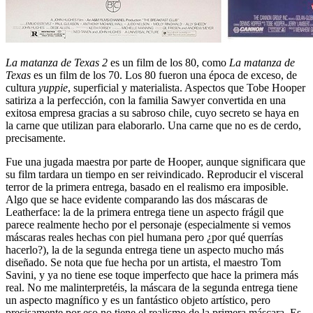
La matanza de Texas 2
es un film de los 80, como
La matanza de
Texas
es un film de los 70. Los 80 fueron una época de exceso, de
cultura
yuppie
, superficial y materialista. Aspectos que Tobe Hooper
satiriza a la perfección, con la familia Sawyer convertida en una
exitosa empresa gracias a su sabroso chile, cuyo secreto se haya en
la carne que utilizan para elaborarlo. Una carne que no es de cerdo,
precisamente.
Fue una jugada maestra por parte de Hooper, aunque significara que
su film tardara un tiempo en ser reivindicado. Reproducir el visceral
terror de la primera entrega, basado en el realismo era imposible.
Algo que se hace evidente comparando las dos máscaras de
Leatherface: la de la primera entrega tiene un aspecto frágil que
parece realmente hecho por el personaje (especialmente si vemos
máscaras reales hechas con piel humana pero ¿por qué querrías
hacerlo?), la de la segunda entrega tiene un aspecto mucho más
diseñado. Se nota que fue hecha por un artista, el maestro Tom
Savini, y ya no tiene ese toque imperfecto que hace la primera más
real. No me malinterpretéis, la máscara de la segunda entrega tiene
un aspecto magnífico y es un fantástico objeto artístico, pero
precisamente por eso no tiene el realismo de la primera máscara. Es