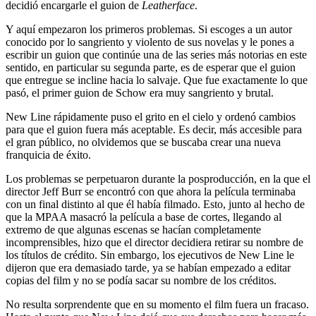
decidió encargarle el guion de
Leatherface
.
Y aquí empezaron los primeros problemas. Si escoges a un autor
conocido por lo sangriento y violento de sus novelas y le pones a
escribir un guion que continúe una de las series más notorias en este
sentido, en particular su segunda parte, es de esperar que el guion
que entregue se incline hacia lo salvaje. Que fue exactamente lo que
pasó, el primer guion de Schow era muy sangriento y brutal.
New Line rápidamente puso el grito en el cielo y ordenó cambios
para que el guion fuera más aceptable. Es decir, más accesible para
el gran público, no olvidemos que se buscaba crear una nueva
franquicia de éxito.
Los problemas se perpetuaron durante la posproducción, en la que el
director Jeff Burr se encontró con que ahora la película terminaba
con un final distinto al que él había filmado. Esto, junto al hecho de
que la MPAA masacró la película a base de cortes, llegando al
extremo de que algunas escenas se hacían completamente
incomprensibles, hizo que el director decidiera retirar su nombre de
los títulos de crédito. Sin embargo, los ejecutivos de New Line le
dijeron que era demasiado tarde, ya se habían empezado a editar
copias del film y no se podía sacar su nombre de los créditos.
No resulta sorprendente que en su momento el film fuera un fracaso.