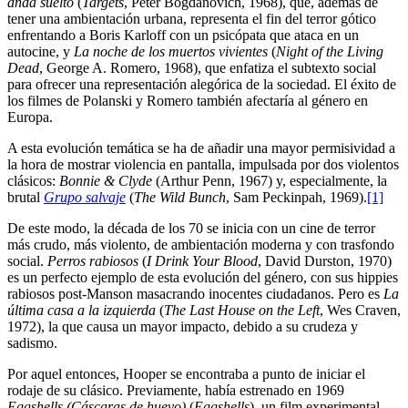
anda suelto
(
Targets
, Peter Bogdanovich, 1968), que, además de
tener una ambientación urbana, representa el fin del terror gótico
enfrentando a Boris Karloff con un psicópata que ataca en un
autocine, y
La noche de los muertos vivientes
(
Night of the Living
Dead
, George A. Romero, 1968), que enfatiza el subtexto social
para ofrecer una representación alegórica de la sociedad. El éxito de
los filmes de Polanski y Romero también afectaría al género en
Europa.
A esta evolución temática se ha de añadir una mayor permisividad a
la hora de mostrar violencia en pantalla, impulsada por dos violentos
clásicos:
Bonnie & Clyde
(Arthur Penn, 1967) y, especialmente, la
brutal
Grupo salvaje
(
The Wild Bunch
, Sam Peckinpah, 1969).
[1]
De este modo, la década de los 70 se inicia con un cine de terror
más crudo, más violento, de ambientación moderna y con trasfondo
social.
Perros rabiosos
(
I Drink Your Blood
, David Durston, 1970)
es un perfecto ejemplo de esta evolución del género, con sus hippies
rabiosos post-Manson masacrando inocentes ciudadanos. Pero es
La
última casa a la izquierda
(
The Last House on the Left
, Wes Craven,
1972), la que causa un mayor impacto, debido a su crudeza y
sadismo.
Por aquel entonces, Hooper se encontraba a punto de iniciar el
rodaje de su clásico. Previamente, había estrenado en 1969
Eggshells (Cáscaras de huevo)
(
Eggshells
), un film experimental