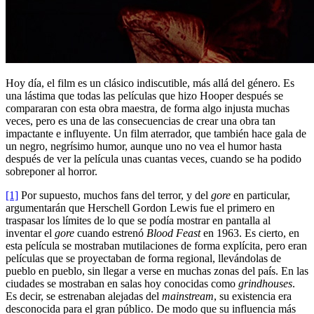
Hoy día, el film es un clásico indiscutible, más allá del género. Es
una lástima que todas las películas que hizo Hooper después se
compararan con esta obra maestra, de forma algo injusta muchas
veces, pero es una de las consecuencias de crear una obra tan
impactante e influyente. Un film aterrador, que también hace gala de
un negro, negrísimo humor, aunque uno no vea el humor hasta
después de ver la película unas cuantas veces, cuando se ha podido
sobreponer al horror.
[1]
Por supuesto, muchos fans del terror, y del
gore
en particular,
argumentarán que Herschell Gordon Lewis fue el primero en
traspasar los límites de lo que se podía mostrar en pantalla al
inventar el
gore
cuando estrenó
Blood Feast
en 1963. Es cierto, en
esta película se mostraban mutilaciones de forma explícita, pero eran
películas que se proyectaban de forma regional, llevándolas de
pueblo en pueblo, sin llegar a verse en muchas zonas del país. En las
ciudades se mostraban en salas hoy conocidas como
grindhouses
.
Es decir, se estrenaban alejadas del
mainstream
, su existencia era
desconocida para el gran público. De modo que su influencia más