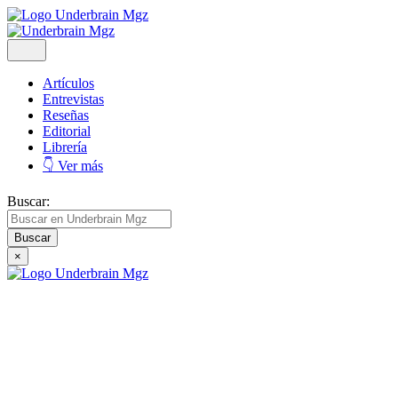
Artículos
Entrevistas
Reseñas
Editorial
Librería
👇 Ver más
Buscar:
×