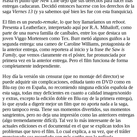
Hasta el punto que New Line dejó que sus derechos para hacer más
entregas caducaran. Decidió entonces hacerse con los derechos de la
saga
Viernes 13
(y ya sabemos qué bien les fue con esta franquicia).
El film es un pseudo-
remake
, lo que hoy llamaríamos un
reboot
.
Presenta a Leatherface, interpretado aquí por R.A. Mihailoff, como
parte de una nueva familia de caníbales, entre los que destaca un
joven Viggo Mortensen como Tex. Burr metió algunos guiños a la
segunda entrega: una cameo de Caroline Williams, protagonista de
la anterior entrega, como reportera al inicio y la frase
the Saw is
Family
, que vemos claramente en el póster, fue pronunciada por
primera vez en la anterior entrega. Pero el film funciona de forma
completamente independiente.
Hoy día la versión sin censurar (que no montaje del director) se
puede adquirir sin complicaciones, editada tanto en DVD como en
Blu-ray (no en España, no recomiendo ninguna edición española de
esta saga, todas muy deficientes en cuanto a calidad imagen/sonido
y extras, excepto la edición doble en Blu-ray de la primera entrega),
lo que ayuda a digerir mejor un film que no aporta nada a la saga,
pero tampoco resta. Tiene sus momentos divertidos, sus momentos
sangrientos, pero no deja una impresión como las anteriores entregas
(algo tremendamente difícil). Tal vez lo más interesante de las
actuales ediciones es el documental en el que se explican todos los
problemas que tuvo el film. Lo cual explica, a su vez, que el tráiler
mencionado sea recordado con más cariño que la película.