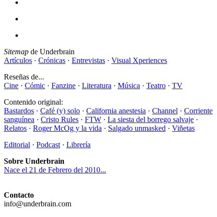
Sitemap
de Underbrain
Artículos
·
Crónicas
·
Entrevistas
·
Visual Xperiences
Reseñas de...
Cine
·
Cómic
·
Fanzine
·
Literatura
·
Música
·
Teatro
·
TV
Contenido original:
Bastardos
·
Café (y) solo
·
California anestesia
·
Channel
·
Corriente
sanguínea
·
Cristo Rules
·
FTW
·
La siesta del borrego salvaje
·
Relatos
·
Roger McOg y la vida
·
Salgado unmasked
·
Viñetas
Editorial
·
Podcast
·
Librería
Sobre Underbrain
Nace el 21 de Febrero del 2010...
Contacto
info@underbrain.com