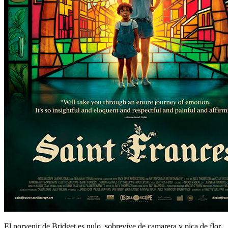
El porvenir de Bridget es nulo, sobrevive de camarera y pica de flor