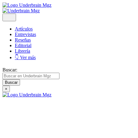
Artículos
Entrevistas
Reseñas
Editorial
Librería
👇 Ver más
Buscar:
×