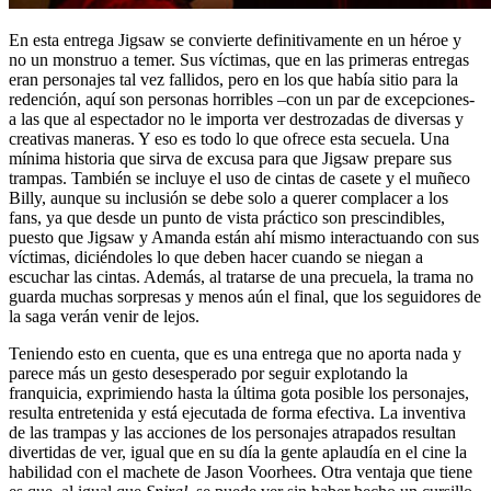
En esta entrega Jigsaw se convierte definitivamente en un héroe y
no un monstruo a temer. Sus víctimas, que en las primeras entregas
eran personajes tal vez fallidos, pero en los que había sitio para la
redención, aquí son personas horribles –con un par de excepciones-
a las que al espectador no le importa ver destrozadas de diversas y
creativas maneras. Y eso es todo lo que ofrece esta secuela. Una
mínima historia que sirva de excusa para que Jigsaw prepare sus
trampas. También se incluye el uso de cintas de casete y el muñeco
Billy, aunque su inclusión se debe solo a querer complacer a los
fans, ya que desde un punto de vista práctico son prescindibles,
puesto que Jigsaw y Amanda están ahí mismo interactuando con sus
víctimas, diciéndoles lo que deben hacer cuando se niegan a
escuchar las cintas. Además, al tratarse de una precuela, la trama no
guarda muchas sorpresas y menos aún el final, que los seguidores de
la saga verán venir de lejos.
Teniendo esto en cuenta, que es una entrega que no aporta nada y
parece más un gesto desesperado por seguir explotando la
franquicia, exprimiendo hasta la última gota posible los personajes,
resulta entretenida y está ejecutada de forma efectiva. La inventiva
de las trampas y las acciones de los personajes atrapados resultan
divertidas de ver, igual que en su día la gente aplaudía en el cine la
habilidad con el machete de Jason Voorhees. Otra ventaja que tiene