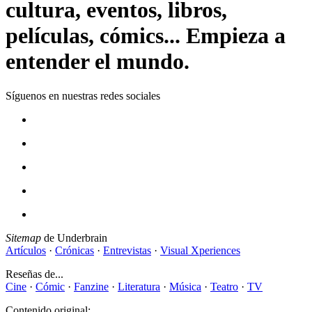
cultura, eventos, libros,
películas, cómics... Empieza a
entender el mundo.
Síguenos en nuestras redes sociales
Sitemap
de Underbrain
Artículos
·
Crónicas
·
Entrevistas
·
Visual Xperiences
Reseñas de...
Cine
·
Cómic
·
Fanzine
·
Literatura
·
Música
·
Teatro
·
TV
Contenido original: