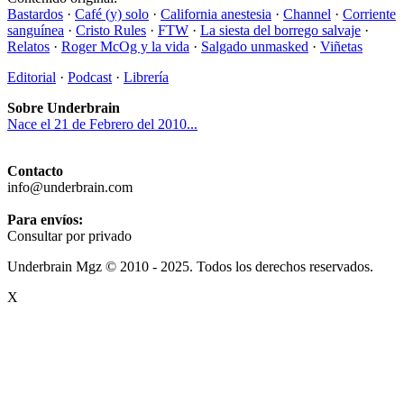
Bastardos
·
Café (y) solo
·
California anestesia
·
Channel
·
Corriente
sanguínea
·
Cristo Rules
·
FTW
·
La siesta del borrego salvaje
·
Relatos
·
Roger McOg y la vida
·
Salgado unmasked
·
Viñetas
Editorial
·
Podcast
·
Librería
Sobre Underbrain
Nace el 21 de Febrero del 2010...
Contacto
info@underbrain.com
Para envíos:
Consultar por privado
Underbrain Mgz © 2010 - 2025. Todos los derechos reservados.
X