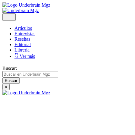
Artículos
Entrevistas
Reseñas
Editorial
Librería
👇 Ver más
Buscar:
×