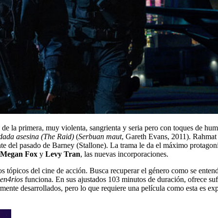
o de la primera, muy violenta, sangrienta y seria pero con toques de hum
dada asesina (The Raid)
(
Serbuan maut
, Gareth Evans, 2011). Rahmat t
te del pasado de Barney (Stallone). La trama le da el máximo protagoni
Megan Fox
y
Levy Tran
, las nuevas incorporaciones.
 los tópicos del cine de acción. Busca recuperar el género como se ente
en4rios
funciona. En sus ajustados 103 minutos de duración, ofrece suf
armente desarrollados, pero lo que requiere una película como esta es ex