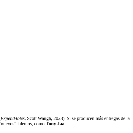
(
Expend4bles
, Scott Waugh, 2023). Si se producen más entregas de la
 “nuevos” talentos, como
Tony Jaa
.