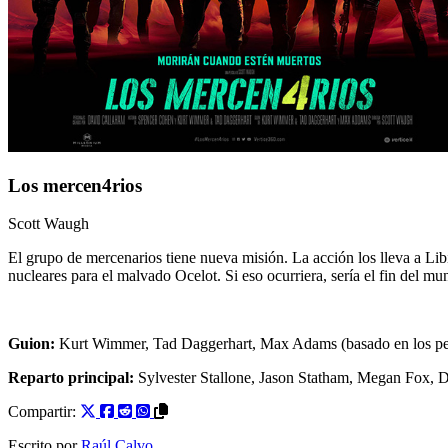
Los mercen4rios
Scott Waugh
El grupo de mercenarios tiene nueva misión. La acción los lleva a Lib
nucleares para el malvado Ocelot. Si eso ocurriera, sería el fin del mu
Guion:
Kurt Wimmer
,
Tad Daggerhart
,
Max Adams
(basado en los p
Reparto principal:
Sylvester Stallone
,
Jason Statham
,
Megan Fox
,
D
Compartir:
Escrito por
Raúl Calvo