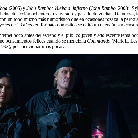
lboa
(2006) y
John Rambo: Vuelta al infierno
(
John Rambo
, 2008), Sy
 el cine de acción ochentero, exagerado y pasado de vueltas. De nuevo, 
 con un tono mucho más humorístico que en ocasiones rozaba la parodi
yores de 13 años (en formato doméstico se editó una versión sin censura
 Internet poco antes del estreno y el público joven y adolescente tenía po
tiene pensamientos felices cuando se menciona
Commando
(Mark L. Lest
1993), por mencionar unas pocas.