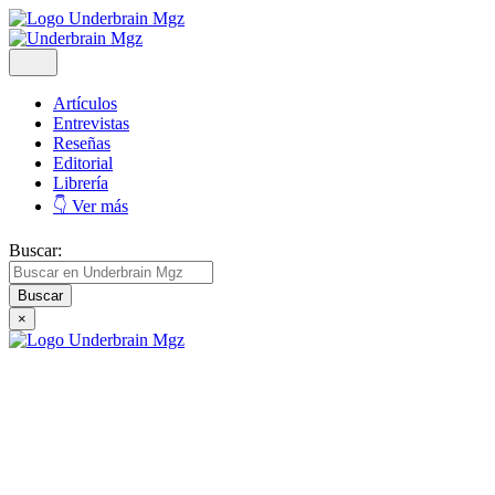
Artículos
Entrevistas
Reseñas
Editorial
Librería
👇 Ver más
Buscar:
×