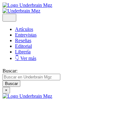
Artículos
Entrevistas
Reseñas
Editorial
Librería
👇 Ver más
Buscar:
×