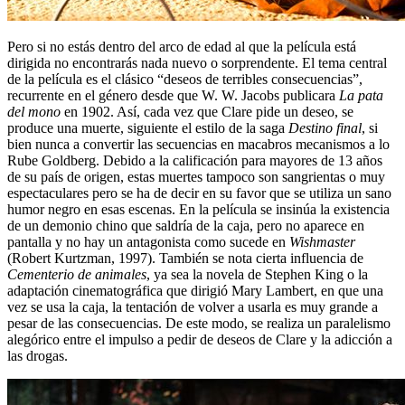
Pero si no estás dentro del arco de edad al que la película está
dirigida no encontrarás nada nuevo o sorprendente. El tema central
de la película es el clásico “deseos de terribles consecuencias”,
recurrente en el género desde que W. W. Jacobs publicara
La pata
del mono
en 1902. Así, cada vez que Clare pide un deseo, se
produce una muerte, siguiente el estilo de la saga
Destino final
, si
bien nunca a convertir las secuencias en macabros mecanismos a lo
Rube Goldberg. Debido a la calificación para mayores de 13 años
de su país de origen, estas muertes tampoco son sangrientas o muy
espectaculares pero se ha de decir en su favor que se utiliza un sano
humor negro en esas escenas. En la película se insinúa la existencia
de un demonio chino que saldría de la caja, pero no aparece en
pantalla y no hay un antagonista como sucede en
Wishmaster
(Robert Kurtzman, 1997). También se nota cierta influencia de
Cementerio de animales
, ya sea la novela de Stephen King o la
adaptación cinematográfica que dirigió Mary Lambert, en que una
vez se usa la caja, la tentación de volver a usarla es muy grande a
pesar de las consecuencias. De este modo, se realiza un paralelismo
alegórico entre el impulso a pedir de deseos de Clare y la adicción a
las drogas.