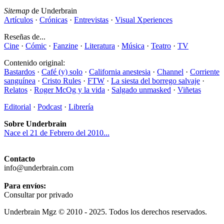
Sitemap
de Underbrain
Artículos
·
Crónicas
·
Entrevistas
·
Visual Xperiences
Reseñas de...
Cine
·
Cómic
·
Fanzine
·
Literatura
·
Música
·
Teatro
·
TV
Contenido original:
Bastardos
·
Café (y) solo
·
California anestesia
·
Channel
·
Corriente
sanguínea
·
Cristo Rules
·
FTW
·
La siesta del borrego salvaje
·
Relatos
·
Roger McOg y la vida
·
Salgado unmasked
·
Viñetas
Editorial
·
Podcast
·
Librería
Sobre Underbrain
Nace el 21 de Febrero del 2010...
Contacto
info@underbrain.com
Para envíos:
Consultar por privado
Underbrain Mgz © 2010 - 2025. Todos los derechos reservados.