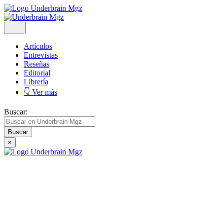
Artículos
Entrevistas
Reseñas
Editorial
Librería
👇 Ver más
Buscar:
×