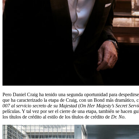
Pero Daniel Craig ha tenido una segunda oportunidad para despedirse
que ha caracterizado la etapa de Craig, con un Bond más dramático, con
007 al servicio secreto de su Majestad
(
On Her Majesty’s Secret Servi
películas. Y tal vez por ser el cierre de una etapa, también se hacen gu
los títulos de crédito al estilo de los títulos de crédito de
Dr. No
.