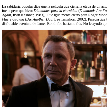
La sabiduría popular dice que la película que cierra la etapa de un a
fue la peor que hizo:
Diamantes para la eternidad
(
Diamonds Are Fo
Again
, Irvin Keshner, 1983]). Fue igualmente cierto para Roger Moor
Muere otro día
(
Die Another Day
, Lee Tamahori, 2002). Parecía que t
disfrutable aventura de James Bond, fue bastante fría. No le ayudó qu