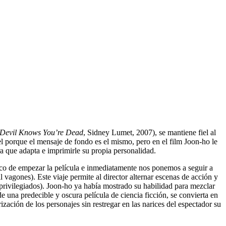
 Devil Knows You’re Dead
, Sidney Lumet, 2007), se mantiene fiel al
el porque el mensaje de fondo es el mismo, pero en el film Joon-ho le
ra que adapta e imprimirle su propia personalidad.
poco de empezar la película e inmediatamente nos ponemos a seguir a
il vagones). Este viaje permite al director alternar escenas de acción y
privilegiados). Joon-ho ya había mostrado su habilidad para mezclar
de una predecible y oscura película de ciencia ficción, se convierta en
ización de los personajes sin restregar en las narices del espectador su