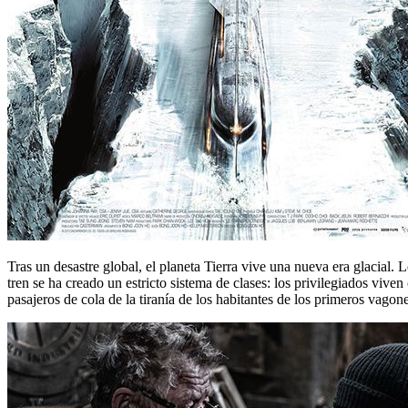
Tras un desastre global, el planeta Tierra vive una nueva era glacial
tren se ha creado un estricto sistema de clases: los privilegiados vive
pasajeros de cola de la tiranía de los habitantes de los primeros vagone