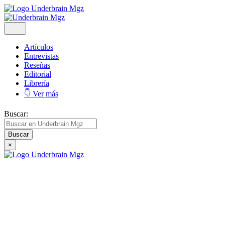
Artículos
Entrevistas
Reseñas
Editorial
Librería
👇 Ver más
Buscar:
×