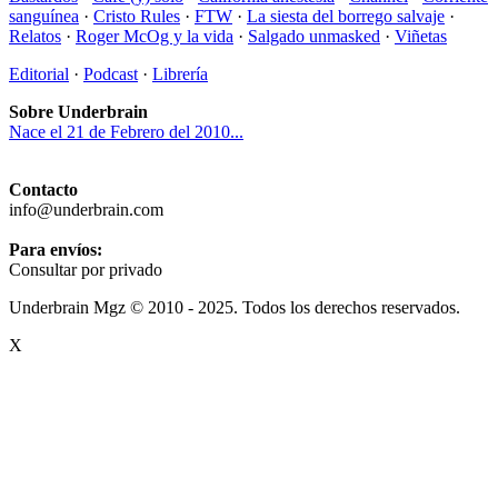
sanguínea
·
Cristo Rules
·
FTW
·
La siesta del borrego salvaje
·
Relatos
·
Roger McOg y la vida
·
Salgado unmasked
·
Viñetas
Editorial
·
Podcast
·
Librería
Sobre Underbrain
Nace el 21 de Febrero del 2010...
Contacto
info@underbrain.com
Para envíos:
Consultar por privado
Underbrain Mgz © 2010 - 2025. Todos los derechos reservados.
X