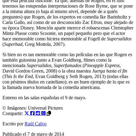
que esta película funcione. Ya que, además de Rogen, en el film
tenemos las estupendas interpretaciones de Rose Byrne, que se pone
a la misma altura (o baja al mismo nivel, depende de a quién
preguntes) que Rogen, de los expertos en comedia Ike Barinholtz y
Carla Gallo, así como de un desconocido Zac Efron, muy alejado de
su época Disney. Mención aparte merece el robaescenas Christopher
Mintz-Plasse como Scoonie, un papel pequeño pero que el actor
hace memorable como hiciera memorable al Fogell de
Supersalidos
(
Superbad
, Greg Mottola, 2007).
Si bien no es tan memorable como las películas en las que Rogen es
también guionista junto a Evan Goldberg, filmes como la
mencionada
Supersalidos
,
Superfumados
(
Pineapple Express
,
David Gordon Green, 2008) o la obra maestra
Juerga hasta el fin
(
This Is the End
, Evan Goldberg y Seth Rogen, 2013) (todas ellas
con pésimos títulos en castellano); es un buen ejemplo de lo que es
la llamada nueva hornada de la comedia americana.
Estreno en las salas españolas el 9 de mayo.
© Imágenes:
Universal Pictures
Compartir:
Escrito por
Raúl Calvo
Publicado el
7 de mayo de 2014