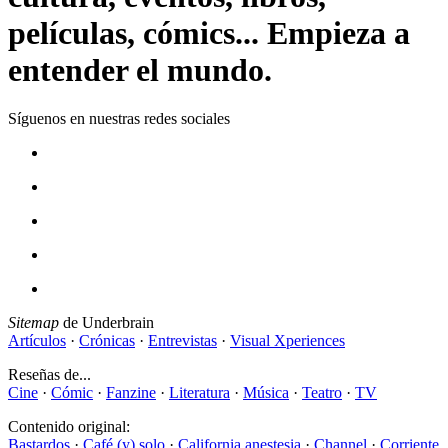
películas, cómics... Empieza a
entender el mundo.
Síguenos en nuestras redes sociales
Sitemap
de Underbrain
Artículos
·
Crónicas
·
Entrevistas
·
Visual Xperiences
Reseñas de...
Cine
·
Cómic
·
Fanzine
·
Literatura
·
Música
·
Teatro
·
TV
Contenido original:
Bastardos
·
Café (y) solo
·
California anestesia
·
Channel
·
Corriente