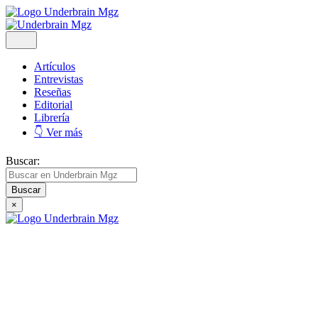
Artículos
Entrevistas
Reseñas
Editorial
Librería
👇 Ver más
Buscar:
×