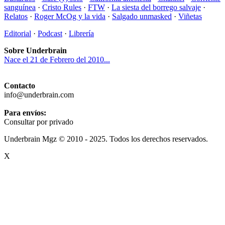
sanguínea
·
Cristo Rules
·
FTW
·
La siesta del borrego salvaje
·
Relatos
·
Roger McOg y la vida
·
Salgado unmasked
·
Viñetas
Editorial
·
Podcast
·
Librería
Sobre Underbrain
Nace el 21 de Febrero del 2010...
Contacto
info@underbrain.com
Para envíos:
Consultar por privado
Underbrain Mgz © 2010 - 2025. Todos los derechos reservados.
X