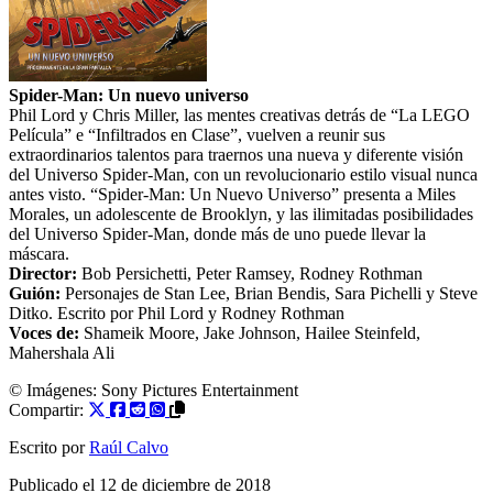
Spider-Man: Un nuevo universo
Phil Lord y Chris Miller, las mentes creativas detrás de “La LEGO
Película” e “Infiltrados en Clase”, vuelven a reunir sus
extraordinarios talentos para traernos una nueva y diferente visión
del Universo Spider-Man, con un revolucionario estilo visual nunca
antes visto. “Spider-Man: Un Nuevo Universo” presenta a Miles
Morales, un adolescente de Brooklyn, y las ilimitadas posibilidades
del Universo Spider-Man, donde más de uno puede llevar la
máscara.
Director:
Bob Persichetti
,
Peter Ramsey
,
Rodney Rothman
Guión:
Personajes de
Stan Lee
,
Brian Bendis
,
Sara Pichelli
y
Steve
Ditko
. Escrito por
Phil Lord
y
Rodney Rothman
Voces de:
Shameik Moore
,
Jake Johnson
,
Hailee Steinfeld
,
Mahershala Ali
© Imágenes: Sony Pictures Entertainment
Compartir:
Escrito por
Raúl Calvo
Publicado el
12 de diciembre de 2018