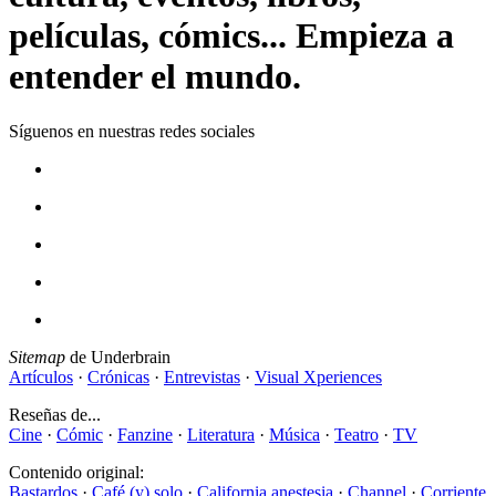
películas, cómics... Empieza a
entender el mundo.
Síguenos en nuestras redes sociales
Sitemap
de Underbrain
Artículos
·
Crónicas
·
Entrevistas
·
Visual Xperiences
Reseñas de...
Cine
·
Cómic
·
Fanzine
·
Literatura
·
Música
·
Teatro
·
TV
Contenido original:
Bastardos
·
Café (y) solo
·
California anestesia
·
Channel
·
Corriente