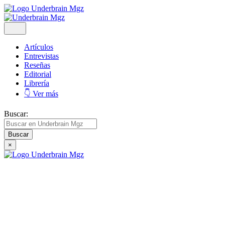
Artículos
Entrevistas
Reseñas
Editorial
Librería
👇 Ver más
Buscar:
×