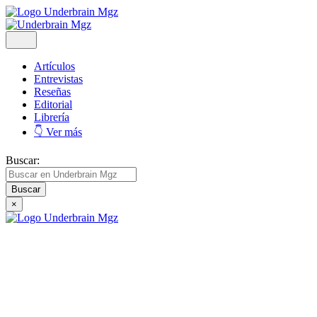
Artículos
Entrevistas
Reseñas
Editorial
Librería
👇 Ver más
Buscar:
×