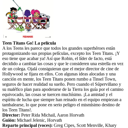
Teen Titans Go! La película
A los Teens les parece que todos los grandes superhéroes están
protagonizando sus propias películas, excepto los Teen Titans. ¡Y
eso tiene que acabar ya! Así que Robin, el líder de facto, está
decidido a cambiar las cosas y que le consideren una estrella en vez
de un colega. Ojalá consiguieran que el mejor director de cine de
Hollywood se fijara en ellos. Con algunas ideas alocadas y una
canción en mente, los Teen Titans ponen rumbo a Tinsel Town,
seguros de hacer realidad su sueño. Pero cuando el Súpervillano y
su maléfico plan para apoderarse de la Tierra los guía por el camino
equivocado, las cosas se tuercen muchísimo. ¡La amistad y el
espíritu de lucha que siempre han reinado en el equipo empiezan a
tambalearse, lo que pone en serio peligro el mismísimo destino de
los Teen Titans!.
Director:
Peter Rida Michail
,
Aaron Horvath
Guión:
Michael Jelenic
,
Horvath
Reparto principal (voces):
Greg Cipes
,
Scott Menville
,
Khary