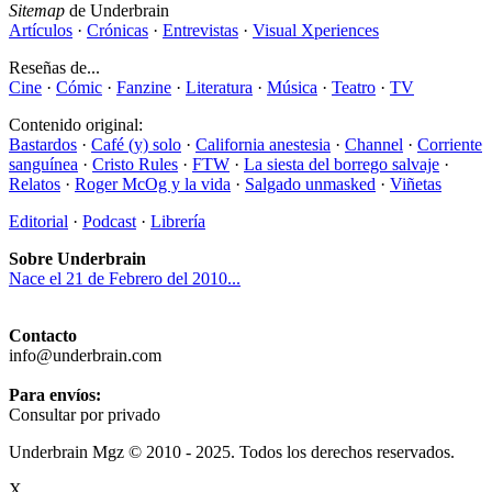
Sitemap
de Underbrain
Artículos
·
Crónicas
·
Entrevistas
·
Visual Xperiences
Reseñas de...
Cine
·
Cómic
·
Fanzine
·
Literatura
·
Música
·
Teatro
·
TV
Contenido original:
Bastardos
·
Café (y) solo
·
California anestesia
·
Channel
·
Corriente
sanguínea
·
Cristo Rules
·
FTW
·
La siesta del borrego salvaje
·
Relatos
·
Roger McOg y la vida
·
Salgado unmasked
·
Viñetas
Editorial
·
Podcast
·
Librería
Sobre Underbrain
Nace el 21 de Febrero del 2010...
Contacto
info@underbrain.com
Para envíos:
Consultar por privado
Underbrain Mgz © 2010 - 2025. Todos los derechos reservados.
X